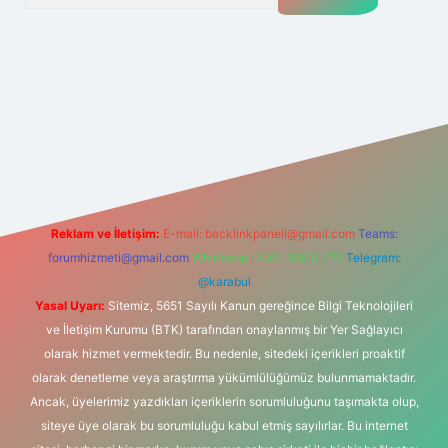
i
Reklam ve İletişim:
E-mail:
backlinkpaneli@gmail.com
Teams:
forumhizmeti@gmail.com
Whatsapp: 0262 606 0 726
Telegram:
@karabul
Yasal Uyarı:
Sitemiz, 5651 Sayılı Kanun gereğince Bilgi Teknolojileri
ve İletişim Kurumu (BTK) tarafından onaylanmış bir Yer Sağlayıcı
olarak hizmet vermektedir. Bu nedenle, sitedeki içerikleri proaktif
olarak denetleme veya araştırma yükümlülüğümüz bulunmamaktadır.
Ancak, üyelerimiz yazdıkları içeriklerin sorumluluğunu taşımakta olup,
siteye üye olarak bu sorumluluğu kabul etmiş sayılırlar. Bu internet