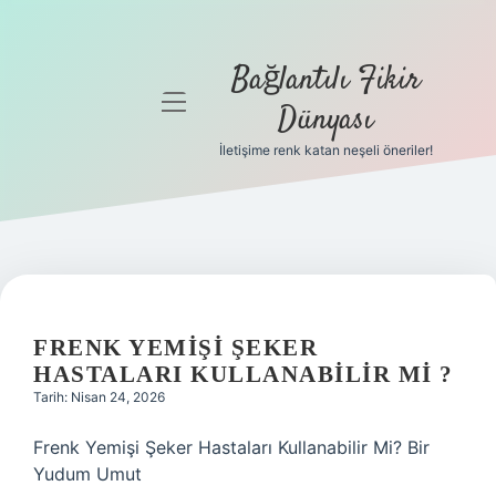
Bağlantılı Fikir
menüyü
Dünyası
aç
İletişime renk katan neşeli öneriler!
Anasayfa
Gizlilik
Politikası
Yasal Uyarı
FRENK YEMIŞI ŞEKER
Hakkımızda
HASTALARI KULLANABILIR MI ?
Tarih: Nisan 24, 2026
Frenk Yemişi Şeker Hastaları Kullanabilir Mi? Bir
Yudum Umut