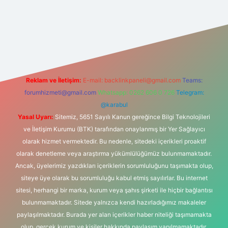
i
Reklam ve İletişim:
E-mail:
backlinkpaneli@gmail.com
Teams:
forumhizmeti@gmail.com
Whatsapp: 0262 606 0 726
Telegram:
@karabul
Yasal Uyarı:
Sitemiz, 5651 Sayılı Kanun gereğince Bilgi Teknolojileri
ve İletişim Kurumu (BTK) tarafından onaylanmış bir Yer Sağlayıcı
olarak hizmet vermektedir. Bu nedenle, sitedeki içerikleri proaktif
olarak denetleme veya araştırma yükümlülüğümüz bulunmamaktadır.
Ancak, üyelerimiz yazdıkları içeriklerin sorumluluğunu taşımakta olup,
siteye üye olarak bu sorumluluğu kabul etmiş sayılırlar. Bu internet
sitesi, herhangi bir marka, kurum veya şahıs şirketi ile hiçbir bağlantısı
bulunmamaktadır. Sitede yalnızca kendi hazırladığımız makaleler
paylaşılmaktadır. Burada yer alan içerikler haber niteliği taşımamakta
olup, gerçek kurum ve kişiler hakkında paylaşım yapılmamaktadır.