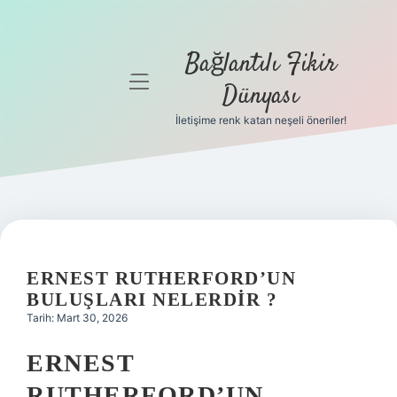
Bağlantılı Fikir
menüyü
Dünyası
aç
İletişime renk katan neşeli öneriler!
Anasayfa
Gizlilik
Politikası
Yasal Uyarı
ERNEST RUTHERFORD’UN
Hakkımızda
BULUŞLARI NELERDIR ?
Tarih: Mart 30, 2026
ERNEST
RUTHERFORD’UN