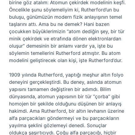
birine göz atalım: Atomun çekirdek modelinin keşfi.
Öncelikle şunu söylemeliyim ki, Rutherford’un bu
buluşu, günümüzün modern fizik anlayışının temel
taşlarını attı. Ama bu ne demek? Hani bazen
çocukken büyüklerimizin “atom dediğin şey, bir tür
minik çekirdek ve etrafında dönen elektronlardan
oluşur” demesinin bir anlamı vardır ya, işte bu
söylemin temellerini Rutherford atmıştır. Bu atom
modelini geliştirecek olan kişi, işte Rutherford’dur.
1909 yılında Rutherford, yaptığı meşhur altın folyo
deneyini gerçekleştirdi. Bu deney, aslında atomun
yapısını tamamen değiştiren bir adımdı. Bilim
dünyasında, atomun yapısının bir tür “çorba” gibi
homojen bir şekilde olduğunu düşünen bir anlayış
hakimdi. Ama Rutherford, bir altın levhanın üzerine
alfa parçacıkları göndermeyi ve bu parçacıkların
yayılma şeklini gözlemeyi denedi. Sonuçlar
oldukça şaşırtıcıydı. Çoğu alfa parçacığı, hiçbir