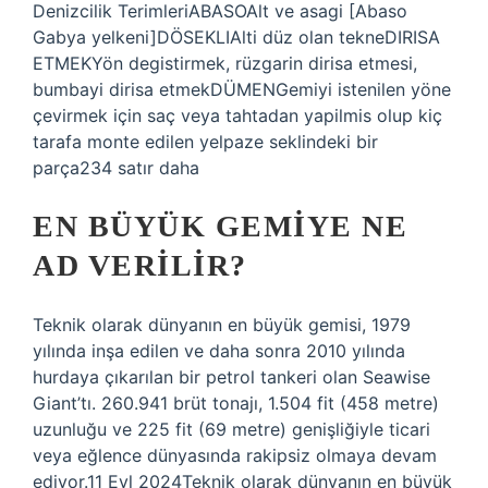
Denizcilik TerimleriABASOAlt ve asagi [Abaso
Gabya yelkeni]DÖSEKLIAlti düz olan tekneDIRISA
ETMEKYön degistirmek, rüzgarin dirisa etmesi,
bumbayi dirisa etmekDÜMENGemiyi istenilen yöne
çevirmek için saç veya tahtadan yapilmis olup kiç
tarafa monte edilen yelpaze seklindeki bir
parça234 satır daha
EN BÜYÜK GEMIYE NE
AD VERILIR?
Teknik olarak dünyanın en büyük gemisi, 1979
yılında inşa edilen ve daha sonra 2010 yılında
hurdaya çıkarılan bir petrol tankeri olan Seawise
Giant’tı. 260.941 brüt tonajı, 1.504 fit (458 metre)
uzunluğu ve 225 fit (69 metre) genişliğiyle ticari
veya eğlence dünyasında rakipsiz olmaya devam
ediyor.11 Eyl 2024Teknik olarak dünyanın en büyük