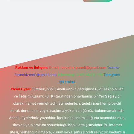
et yeni giriş adresi
Reklam ve İletişim:
E-mail:
backlinkpaneli@gmail.com
Teams:
forumhizmeti@gmail.com
Whatsapp: 0262 606 0 726
Telegram:
@karabul
Yasal Uyarı:
Sitemiz, 5651 Sayılı Kanun gereğince Bilgi Teknolojileri
ve İletişim Kurumu (BTK) tarafından onaylanmış bir Yer Sağlayıcı
olarak hizmet vermektedir. Bu nedenle, sitedeki içerikleri proaktif
olarak denetleme veya araştırma yükümlülüğümüz bulunmamaktadır.
Ancak, üyelerimiz yazdıkları içeriklerin sorumluluğunu taşımakta olup,
siteye üye olarak bu sorumluluğu kabul etmiş sayılırlar. Bu internet
sitesi, herhangi bir marka, kurum veya şahıs şirketi ile hiçbir bağlantısı