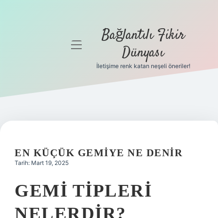
Bağlantılı Fikir
menüyü
Dünyası
aç
İletişime renk katan neşeli öneriler!
Anasayfa
Gizlilik
Politikası
Yasal Uyarı
EN KÜÇÜK GEMIYE NE DENIR
Hakkımızda
Tarih: Mart 19, 2025
GEMI TIPLERI
NELERDIR?