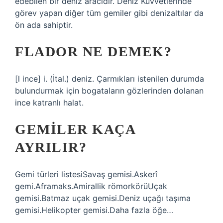
edebilen bir deniz aracıdır. Deniz Kuvvetlerinde
görev yapan diğer tüm gemiler gibi denizaltılar da
ön ada sahiptir.
FLADOR NE DEMEK?
[l ince] i. (İtal.) deniz. Çarmıkları istenilen durumda
bulundurmak için bogataların gözlerinden dolanan
ince katranlı halat.
GEMILER KAÇA
AYRILIR?
Gemi türleri listesiSavaş gemisi.Askerî
gemi.Aframaks.Amirallik römorkörüUçak
gemisi.Batmaz uçak gemisi.Deniz uçağı taşıma
gemisi.Helikopter gemisi.Daha fazla öğe…