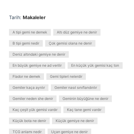
Tarih:
Makaleler
A tipi gemi ne demek
Altı düz gemiye ne denir
B tipi gemi nedir
Çok gemisi olana ne denir
Deniz altındaki gemiye ne denir
En büyük gemiye ne ad verilir
En küçük yük gemisi kaç ton
Flador ne demek
Gemi tipleri nelerdir
Gemiler kaça ayrılır
Gemiler nasıl sınıflandırılır
Gemiler neden she denir
Geminin büyüğüne ne denir
Kaç çeşit yük gemisi vardır
Kaç tane gemi vardır
Küçük bota ne denir
Küçük gemiye ne denir
TCG anlamı nedir
Uçan gemiye ne denir