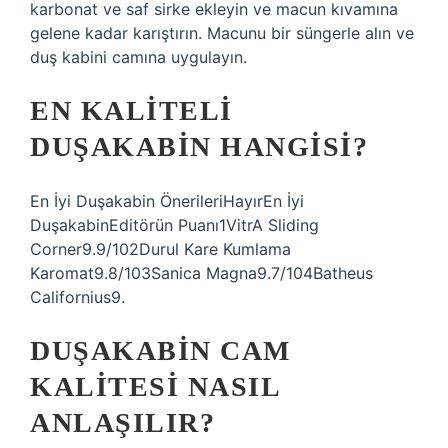
karbonat ve saf sirke ekleyin ve macun kıvamına
gelene kadar karıştırın. Macunu bir süngerle alın ve
duş kabini camına uygulayın.
EN KALITELI
DUŞAKABIN HANGISI?
En İyi Duşakabin ÖnerileriHayırEn İyi
DuşakabinEditörün Puanı1VitrA Sliding
Corner9.9/102Durul Kare Kumlama
Karomat9.8/103Sanica Magna9.7/104Batheus
Californius9.
DUŞAKABIN CAM
KALITESI NASIL
ANLAŞILIR?