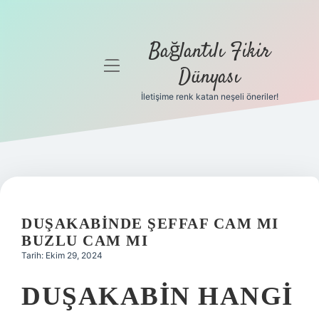
Bağlantılı Fikir
menüyü
Dünyası
aç
İletişime renk katan neşeli öneriler!
Anasayfa
Gizlilik
Politikası
Yasal Uyarı
DUŞAKABINDE ŞEFFAF CAM MI
Hakkımızda
BUZLU CAM MI
Tarih: Ekim 29, 2024
DUŞAKABIN HANGI