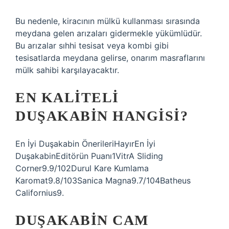
Bu nedenle, kiracının mülkü kullanması sırasında
meydana gelen arızaları gidermekle yükümlüdür.
Bu arızalar sıhhi tesisat veya kombi gibi
tesisatlarda meydana gelirse, onarım masraflarını
mülk sahibi karşılayacaktır.
EN KALITELI
DUŞAKABIN HANGISI?
En İyi Duşakabin ÖnerileriHayırEn İyi
DuşakabinEditörün Puanı1VitrA Sliding
Corner9.9/102Durul Kare Kumlama
Karomat9.8/103Sanica Magna9.7/104Batheus
Californius9.
DUŞAKABIN CAM