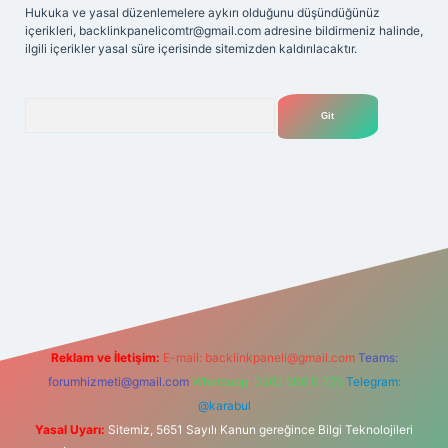
Hukuka ve yasal düzenlemelere aykırı olduğunu düşündüğünüz
içerikleri,
backlinkpanelicomtr@gmail.com
adresine bildirmeniz halinde,
ilgili içerikler yasal süre içerisinde sitemizden kaldırılacaktır.
Arama
et yeni giriş adresi
Reklam ve İletişim:
E-mail:
backlinkpaneli@gmail.com
Teams:
forumhizmeti@gmail.com
Whatsapp: 0262 606 0 726
Telegram:
@karabul
Yasal Uyarı:
Sitemiz, 5651 Sayılı Kanun gereğince Bilgi Teknolojileri