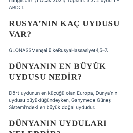
hangisidir? (1 Ocak 2021) Toplam: 3.372 uydu 1 –
ABD: 1.
RUSYA’NIN KAÇ UYDUSU
VAR?
GLONASSMenşei ülkeRusyaHassasiyet4,5–7.
DÜNYANIN EN BÜYÜK
UYDUSU NEDIR?
Dört uydunun en küçüğü olan Europa, Dünya’nın
uydusu büyüklüğündeyken, Ganymede Güneş
Sistemi’ndeki en büyük doğal uydudur.
DÜNYANIN UYDULARI