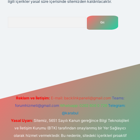
ilgili içerikler yasal süre içerisinde sitemizden kaldırılacaktır.
Arama
ni giriş adresi
Reklam ve İletişim:
E-mail:
backlinkpaneli@gmail.com
Teams:
forumhizmeti@gmail.com
Whatsapp: 0262 606 0 726
Telegram:
@karabul
Yasal Uyarı:
Sitemiz, 5651 Sayılı Kanun gereğince Bilgi Teknolojileri
ve İletişim Kurumu (BTK) tarafından onaylanmış bir Yer Sağlayıcı
olarak hizmet vermektedir. Bu nedenle, sitedeki içerikleri proaktif