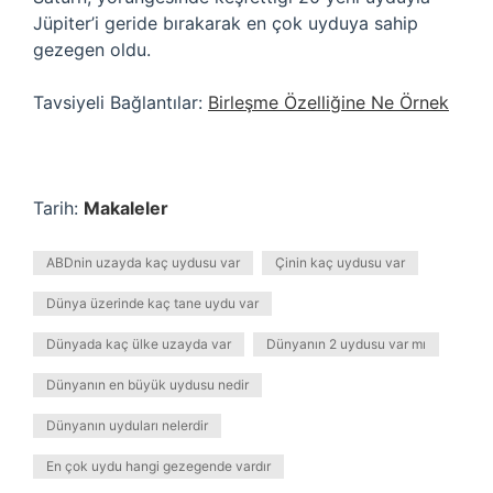
Jüpiter’i geride bırakarak en çok uyduya sahip
gezegen oldu.
Tavsiyeli Bağlantılar:
Birleşme Özelliğine Ne Örnek
Tarih:
Makaleler
ABDnin uzayda kaç uydusu var
Çinin kaç uydusu var
Dünya üzerinde kaç tane uydu var
Dünyada kaç ülke uzayda var
Dünyanın 2 uydusu var mı
Dünyanın en büyük uydusu nedir
Dünyanın uyduları nelerdir
En çok uydu hangi gezegende vardır