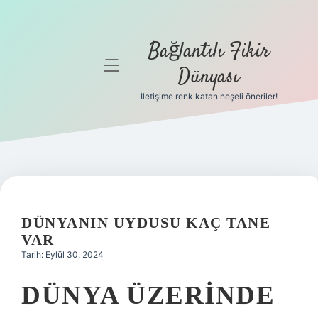
Bağlantılı Fikir
menüyü
Dünyası
aç
İletişime renk katan neşeli öneriler!
Anasayfa
Gizlilik
Politikası
Yasal Uyarı
DÜNYANIN UYDUSU KAÇ TANE
Hakkımızda
VAR
Tarih: Eylül 30, 2024
DÜNYA ÜZERINDE