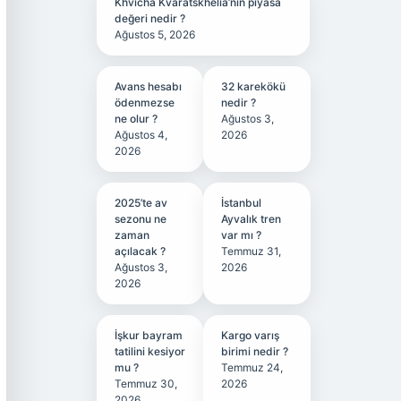
Khvicha Kvaratskhelia’nın piyasa
değeri nedir ?
Ağustos 5, 2026
Avans hesabı
32 karekökü
ödenmezse
nedir ?
ne olur ?
Ağustos 3,
Ağustos 4,
2026
2026
2025’te av
İstanbul
sezonu ne
Ayvalık tren
zaman
var mı ?
açılacak ?
Temmuz 31,
Ağustos 3,
2026
2026
İşkur bayram
Kargo varış
tatilini kesiyor
birimi nedir ?
mu ?
Temmuz 24,
Temmuz 30,
2026
2026