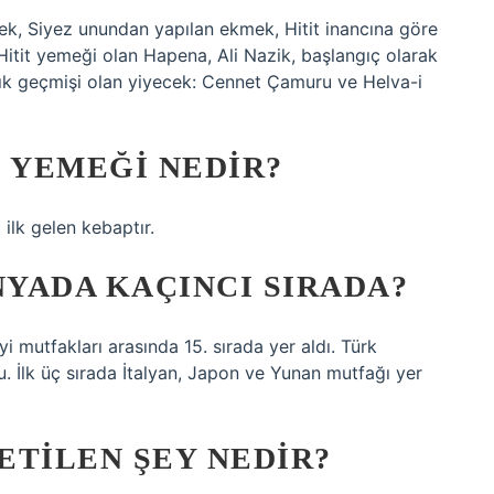
kek, Siyez unundan yapılan ekmek, Hitit inancına göre
Hitit yemeği olan Hapena, Ali Nazik, başlangıç ​​olarak
llık geçmişi olan yiyecek: Cennet Çamuru ve Helva-i
 YEMEĞI NEDIR?
ilk gelen kebaptır.
YADA KAÇINCI SIRADA?
yi mutfakları arasında 15. sırada yer aldı. Türk
. İlk üç sırada İtalyan, Japon ve Yunan mutfağı yer
ETILEN ŞEY NEDIR?