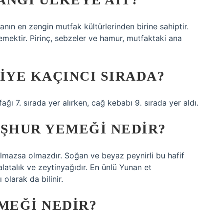
ın en zengin mutfak kültürlerinden birine sahiptir.
demektir. Pirinç, sebzeler ve hamur, mutfaktaki ana
YE KAÇINCI SIRADA?
ğı 7. sırada yer alırken, cağ kebabı 9. sırada yer aldı.
EŞHUR YEMEĞI NEDIR?
lmazsa olmazdır. Soğan ve beyaz peynirli bu hafif
latalık ve zeytinyağıdır. En ünlü Yunan et
olarak da bilinir.
MEĞI NEDIR?