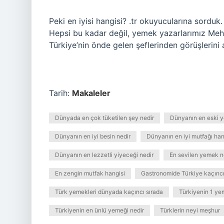
Peki en iyisi hangisi? .tr okuyucularına sorduk
Hepsi bu kadar değil, yemek yazarlarımız Mehm
Türkiye’nin önde gelen şeflerinden görüşlerini a
Tarih:
Makaleler
Dünyada en çok tüketilen şey nedir
Dünyanın en eski y
Dünyanın en iyi besin nedir
Dünyanın en iyi mutfağı ha
Dünyanın en lezzetli yiyeceği nedir
En sevilen yemek n
En zengin mutfak hangisi
Gastronomide Türkiye kaçıncı
Türk yemekleri dünyada kaçıncı sırada
Türkiyenin 1 ye
Türkiyenin en ünlü yemeği nedir
Türklerin neyi meşhur