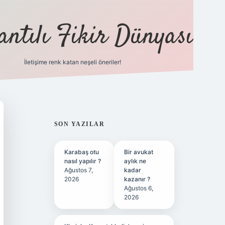
antılı Fikir Dünyası
İletişime renk katan neşeli öneriler!
ilbet yeni giriş adresi
SIDEBAR
SON YAZILAR
Karabaş otu
Bir avukat
nasıl yapılır ?
aylık ne
Ağustos 7,
kadar
2026
kazanır ?
Ağustos 6,
2026