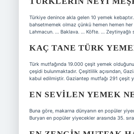
TÜRKLERIN NEYI MEŞ
Türkiye denince akla gelen 10 yemek kebaptır
bahsetmemek olmaz çünkü hemen hemen her şeh
Lahmacun. … Baklava. … Köfte. … Zeytinyağlı 
KAÇ TANE TÜRK YEME
Türk mutfağında 19.000 çeşit yemek olduğunu 
çeşidi bulunmaktadır. Çeşitlilik açısından, Gaz
kabul edilmiştir. Gaziantep mutfağı 291 çeşit 
EN SEVILEN YEMEK N
Buna göre, makarna dünyanın en popüler yiyece
Buryan en popüler yiyecekler arasında 35. sırad
EN ZENGIN MUTFAK H