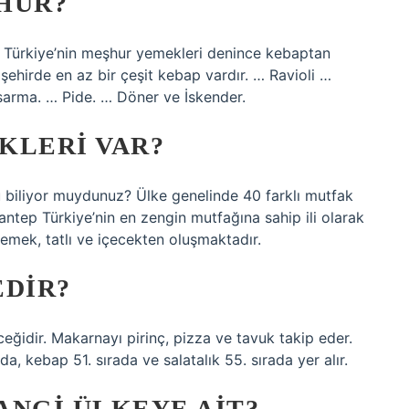
HUR?
. Türkiye’nin meşhur yemekleri denince kebaptan
irde en az bir çeşit kebap vardır. … Ravioli …
sarma. … Pide. … Döner ve İskender.
KLERI VAR?
biliyor muydunuz? Ülke genelinde 40 farklı mutfak
iantep Türkiye’nin en zengin mutfağına sahip ili olarak
yemek, tatlı ve içecekten oluşmaktadır.
EDIR?
ğidir. Makarnayı pirinç, pizza ve tavuk takip eder.
a, kebap 51. sırada ve salatalık 55. sırada yer alır.
ANGI ÜLKEYE AIT?