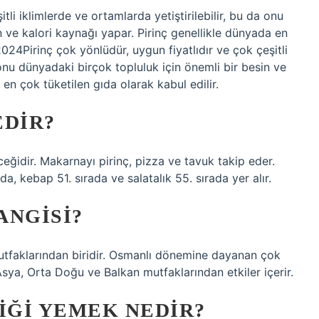
tli iklimlerde ve ortamlarda yetiştirilebilir, bu da onu
n ve kalori kaynağı yapar. Pirinç genellikle dünyada en
2024Pirinç çok yönlüdür, uygun fiyatlıdır ve çok çeşitli
a onu dünyadaki birçok topluluk için önemli bir besin ve
 en çok tüketilen gıda olarak kabul edilir.
EDIR?
ğidir. Makarnayı pirinç, pizza ve tavuk takip eder.
a, kebap 51. sırada ve salatalık 55. sırada yer alır.
ANGISI?
utfaklarından biridir. Osmanlı dönemine dayanan çok
Asya, Orta Doğu ve Balkan mutfaklarından etkiler içerir.
IĞI YEMEK NEDIR?