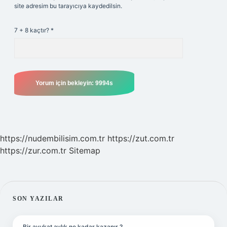
site adresim bu tarayıcıya kaydedilsin.
7 + 8 kaçtır?
*
https://nudembilisim.com.tr
https://zut.com.tr
https://zur.com.tr
Sitemap
SIDEBAR
SON YAZILAR
Bir avukat aylık ne kadar kazanır ?