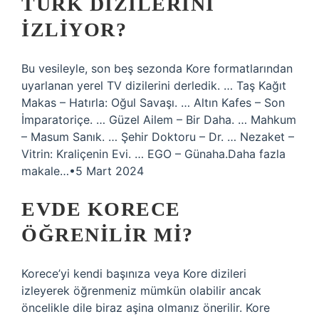
TÜRK DIZILERINI
IZLIYOR?
Bu vesileyle, son beş sezonda Kore formatlarından
uyarlanan yerel TV dizilerini derledik. … Taş Kağıt
Makas – Hatırla: Oğul Savaşı. … Altın Kafes – Son
İmparatoriçe. … Güzel Ailem – Bir Daha. … Mahkum
– Masum Sanık. … Şehir Doktoru – Dr. … Nezaket –
Vitrin: Kraliçenin Evi. … EGO – Günaha.Daha fazla
makale…•5 Mart 2024
EVDE KORECE
ÖĞRENILIR MI?
Korece’yi kendi başınıza veya Kore dizileri
izleyerek öğrenmeniz mümkün olabilir ancak
öncelikle dile biraz aşina olmanız önerilir. Kore