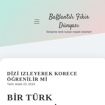
Bağlantılı Fikir
menüyü
Dünyası
aç
İletişime renk katan neşeli öneriler!
Anasayfa
Gizlilik
Politikası
Yasal Uyarı
DIZI IZLEYEREK KORECE
Hakkımızda
ÖĞRENILIR MI
Tarih: Aralık 23, 2024
BIR TÜRK