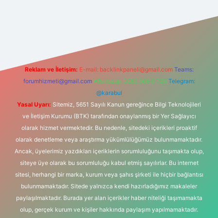
t yeni giriş adresi
Reklam ve İletişim:
E-mail:
backlinkpaneli@gmail.com
Teams:
forumhizmeti@gmail.com
Whatsapp: 0262 606 0 726
Telegram:
@karabul
Yasal Uyarı:
Sitemiz, 5651 Sayılı Kanun gereğince Bilgi Teknolojileri
ve İletişim Kurumu (BTK) tarafından onaylanmış bir Yer Sağlayıcı
olarak hizmet vermektedir. Bu nedenle, sitedeki içerikleri proaktif
olarak denetleme veya araştırma yükümlülüğümüz bulunmamaktadır.
Ancak, üyelerimiz yazdıkları içeriklerin sorumluluğunu taşımakta olup,
siteye üye olarak bu sorumluluğu kabul etmiş sayılırlar. Bu internet
sitesi, herhangi bir marka, kurum veya şahıs şirketi ile hiçbir bağlantısı
bulunmamaktadır. Sitede yalnızca kendi hazırladığımız makaleler
paylaşılmaktadır. Burada yer alan içerikler haber niteliği taşımamakta
olup, gerçek kurum ve kişiler hakkında paylaşım yapılmamaktadır.