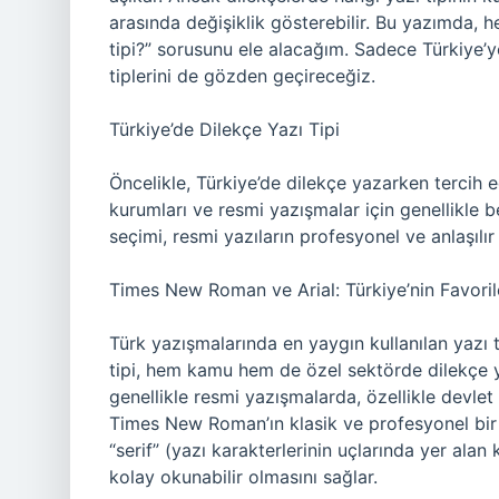
arasında değişiklik gösterebilir. Bu yazımda, 
tipi?” sorusunu ele alacağım. Sadece Türkiye’y
tiplerini de gözden geçireceğiz.
Türkiye’de Dilekçe Yazı Tipi
Öncelikle, Türkiye’de dilekçe yazarken tercih e
kurumları ve resmi yazışmalar için genellikle beli
seçimi, resmi yazıların profesyonel ve anlaşılır
Times New Roman ve Arial: Türkiye’nin Favoril
Türk yazışmalarında en yaygın kullanılan yazı 
tipi, hem kamu hem de özel sektörde dilekçe y
genellikle resmi yazışmalarda, özellikle devlet 
Times New Roman’ın klasik ve profesyonel bir
“serif” (yazı karakterlerinin uçlarında yer alan 
kolay okunabilir olmasını sağlar.