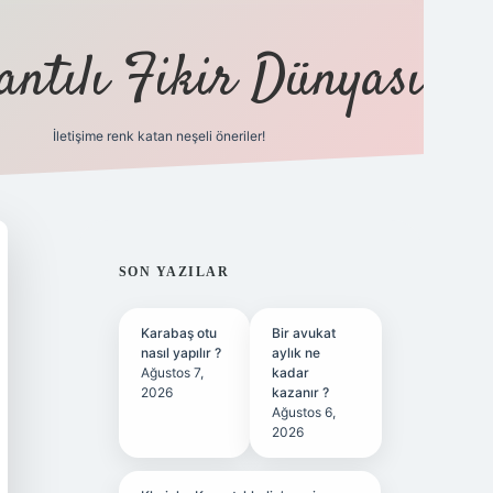
antılı Fikir Dünyası
İletişime renk katan neşeli öneriler!
ilbet yeni giriş adresi
SIDEBAR
SON YAZILAR
Karabaş otu
Bir avukat
nasıl yapılır ?
aylık ne
Ağustos 7,
kadar
2026
kazanır ?
Ağustos 6,
2026