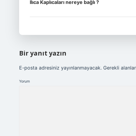
Ilıca Kaplıcaları nereye bağlı ?
Bir yanıt yazın
E-posta adresiniz yayınlanmayacak.
Gerekli alanla
Yorum