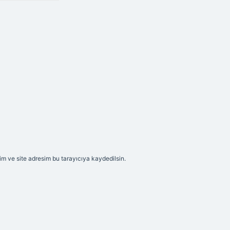
m ve site adresim bu tarayıcıya kaydedilsin.