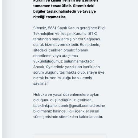
kurum ve kişiler ile isim benzerlikleri
tamamen tesadüfidir. Sitemizdeki
bilgiler taslak halindedir ve tavsiye
niteliği taşımazlar.
Sitemiz, 5651 Sayılı Kanun gereğince Bilgi
Teknolojileri ve İletişim Kurumu (BTK)
tarafından onaylanmış bir Yer Sağlayıcı
olarak hizmet vermektedir. Bu nedenle,
sitedeki içerikleri proaktif olarak
denetleme veya araştırma
yükümlülüğümüz bulunmamaktadır.
Ancak, üyelerimiz yazdıkları içeriklerin
sorumluluğunu taşımakta olup, siteye üye
olarak bu sorumluluğu kabul etmiş
sayılırlar.
Hukuka ve yasal düzenlemelere aykırı
olduğunu düşündüğünüz içerikleri,
backlinkpanelicomtr@gmail.com
adresine
bildirmeniz halinde, ilgili içerikler yasal
süre içerisinde sitemizden kaldırılacaktır.
Arama