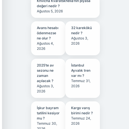
Khvicha Kvaratskhelia’nın piyasa
değeri nedir ?
Ağustos 5, 2026
Avans hesabı
32 karekökü
ödenmezse
nedir ?
ne olur ?
Ağustos 3,
Ağustos 4,
2026
2026
2025’te av
İstanbul
sezonu ne
Ayvalık tren
zaman
var mı ?
açılacak ?
Temmuz 31,
Ağustos 3,
2026
2026
İşkur bayram
Kargo varış
tatilini kesiyor
birimi nedir ?
mu ?
Temmuz 24,
Temmuz 30,
2026
2026