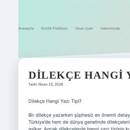
Anasayfa
Gizlilik Politikası
Yasal Uyarı
Hakkımızda
DILEKÇE HANGI Y
Tarih: Nisan 23, 2026
Dilekçe Hangi Yazı Tipi?
Bir dilekçe yazarken şüphesiz en önemli detayl
Türkiye’de hem de dünya genelinde dilekçelerin
aşikar. Ancak dilekçelerde hangi yazı tipinin ku