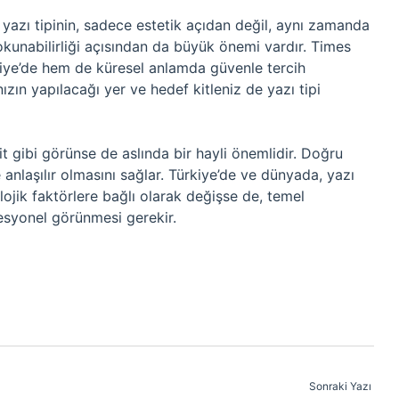
yazı tipinin, sadece estetik açıdan değil, aynı zamanda
unabilirliği açısından da büyük önemi vardır. Times
kiye’de hem de küresel anlamda güvenle tercih
ızın yapılacağı yer ve hedef kitleniz de yazı tipi
it gibi görünse de aslında bir hayli önemlidir. Doğru
anlaşılır olmasını sağlar. Türkiye’de ve dünyada, yazı
nolojik faktörlere bağlı olarak değişse de, temel
fesyonel görünmesi gerekir.
Sonraki Yazı