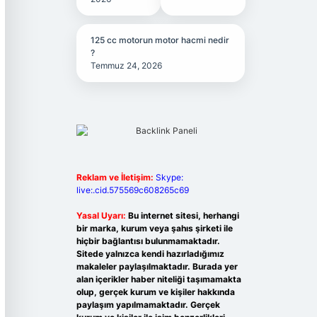
125 cc motorun motor hacmi nedir
?
Temmuz 24, 2026
Reklam ve İletişim:
Skype:
live:.cid.575569c608265c69
Yasal Uyarı:
Bu internet sitesi, herhangi
bir marka, kurum veya şahıs şirketi ile
hiçbir bağlantısı bulunmamaktadır.
Sitede yalnızca kendi hazırladığımız
makaleler paylaşılmaktadır. Burada yer
alan içerikler haber niteliği taşımamakta
olup, gerçek kurum ve kişiler hakkında
paylaşım yapılmamaktadır. Gerçek