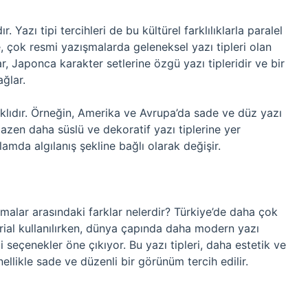
. Yazı tipi tercihleri de bu kültürel farklılıklarla paralel
e, çok resmi yazışmalarda geleneksel yazı tipleri olan
ar, Japonca karakter setlerine özgü yazı tipleridir ve bir
ğlar.
arklıdır. Örneğin, Amerika ve Avrupa’da sade ve düz yazı
bazen daha süslü ve dekoratif yazı tiplerine yer
nlamda algılanış şekline bağlı olarak değişir.
lamalar arasındaki farklar nelerdir? Türkiye’de daha çok
rial kullanılırken, dünya çapında daha modern yazı
i seçenekler öne çıkıyor. Bu yazı tipleri, daha estetik ve
ellikle sade ve düzenli bir görünüm tercih edilir.