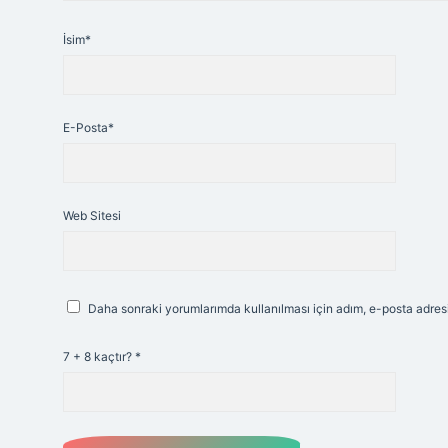
İsim*
E-Posta*
Web Sitesi
Daha sonraki yorumlarımda kullanılması için adım, e-posta adresi
7 + 8 kaçtır?
*