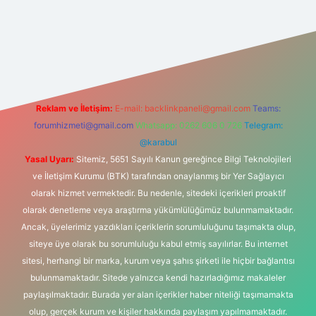
si
Reklam ve İletişim:
E-mail:
backlinkpaneli@gmail.com
Teams:
forumhizmeti@gmail.com
Whatsapp: 0262 606 0 726
Telegram:
@karabul
Yasal Uyarı:
Sitemiz, 5651 Sayılı Kanun gereğince Bilgi Teknolojileri
ve İletişim Kurumu (BTK) tarafından onaylanmış bir Yer Sağlayıcı
olarak hizmet vermektedir. Bu nedenle, sitedeki içerikleri proaktif
olarak denetleme veya araştırma yükümlülüğümüz bulunmamaktadır.
Ancak, üyelerimiz yazdıkları içeriklerin sorumluluğunu taşımakta olup,
siteye üye olarak bu sorumluluğu kabul etmiş sayılırlar. Bu internet
sitesi, herhangi bir marka, kurum veya şahıs şirketi ile hiçbir bağlantısı
bulunmamaktadır. Sitede yalnızca kendi hazırladığımız makaleler
paylaşılmaktadır. Burada yer alan içerikler haber niteliği taşımamakta
olup, gerçek kurum ve kişiler hakkında paylaşım yapılmamaktadır.