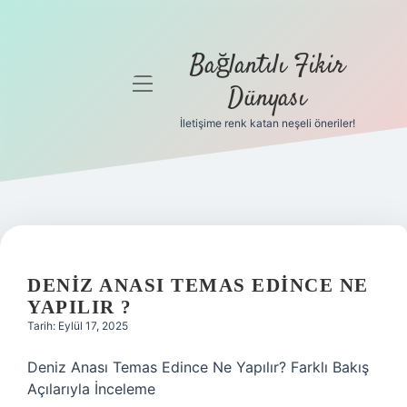
Bağlantılı Fikir
menüyü
Dünyası
aç
İletişime renk katan neşeli öneriler!
Anasayfa
Gizlilik
Politikası
Yasal Uyarı
DENIZ ANASI TEMAS EDINCE NE
Hakkımızda
YAPILIR ?
Tarih: Eylül 17, 2025
Deniz Anası Temas Edince Ne Yapılır? Farklı Bakış
Açılarıyla İnceleme