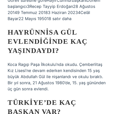
Görev süresine göreHayırCumhurbaşkanıDönem
başlangıcı3Recep Tayyip Erdoğan28 Ağustos
20149 Temmuz 20183 Haziran 20234Celâl
Bayar22 Mayıs 195018 satır daha
HAYRÜNNISA GÜL
EVLENDIĞINDE KAÇ
YAŞINDAYDI?
Koca Ragıp Paşa İlkokulu’nda okudu. Çemberlitaş
Kız Lisesi’ne devam ederken kendisinden 15 yaş
büyük Abdullah Gül ile nişanlandı ve okulu bıraktı.
Bir yıl sonra, 21 Ağustos 1980’de, 15. yaş gününden
üç gün sonra evlendi.
TÜRKIYE’DE KAÇ
BAŞKAN VAR?