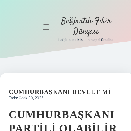
Bağlantılı Fikir
menüyü
Dünyası
aç
İletişime renk katan neşeli öneriler!
Anasayfa
Gizlilik
Politikası
Yasal Uyarı
CUMHURBAŞKANI DEVLET MI
Hakkımızda
Tarih: Ocak 30, 2025
CUMHURBAŞKANI
PARTILI OLABILIR