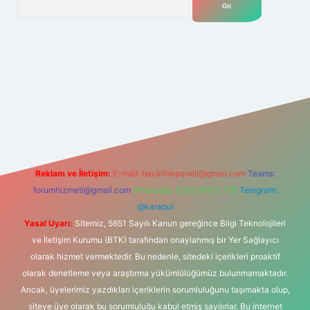
et yeni giriş adresi
Reklam ve İletişim:
E-mail:
backlinkpaneli@gmail.com
Teams:
forumhizmeti@gmail.com
Whatsapp: 0262 606 0 726
Telegram:
@karabul
Yasal Uyarı:
Sitemiz, 5651 Sayılı Kanun gereğince Bilgi Teknolojileri
ve İletişim Kurumu (BTK) tarafından onaylanmış bir Yer Sağlayıcı
olarak hizmet vermektedir. Bu nedenle, sitedeki içerikleri proaktif
olarak denetleme veya araştırma yükümlülüğümüz bulunmamaktadır.
Ancak, üyelerimiz yazdıkları içeriklerin sorumluluğunu taşımakta olup,
siteye üye olarak bu sorumluluğu kabul etmiş sayılırlar. Bu internet