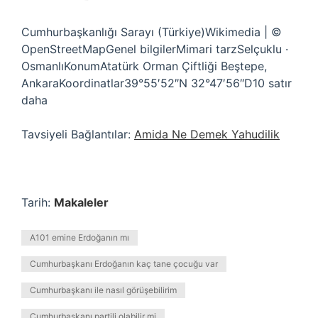
Cumhurbaşkanlığı Sarayı (Türkiye)Wikimedia | ©
OpenStreetMapGenel bilgilerMimari tarzSelçuklu ·
OsmanlıKonumAtatürk Orman Çiftliği Beştepe,
AnkaraKoordinatlar39°55′52″N 32°47′56″D10 satır
daha
Tavsiyeli Bağlantılar:
Amida Ne Demek Yahudilik
Tarih:
Makaleler
A101 emine Erdoğanın mı
Cumhurbaşkanı Erdoğanın kaç tane çocuğu var
Cumhurbaşkanı ile nasıl görüşebilirim
Cumhurbaşkanı partili olabilir mi