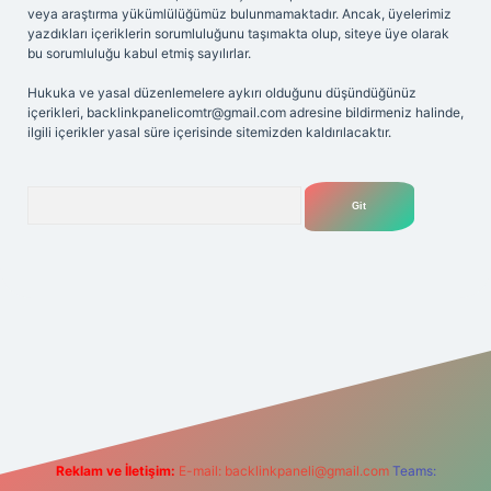
veya araştırma yükümlülüğümüz bulunmamaktadır. Ancak, üyelerimiz
yazdıkları içeriklerin sorumluluğunu taşımakta olup, siteye üye olarak
bu sorumluluğu kabul etmiş sayılırlar.
Hukuka ve yasal düzenlemelere aykırı olduğunu düşündüğünüz
içerikleri,
backlinkpanelicomtr@gmail.com
adresine bildirmeniz halinde,
ilgili içerikler yasal süre içerisinde sitemizden kaldırılacaktır.
Arama
et yeni giriş adresi
Reklam ve İletişim:
E-mail:
backlinkpaneli@gmail.com
Teams: