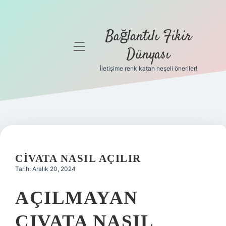
Bağlantılı Fikir
menüyü
Dünyası
aç
İletişime renk katan neşeli öneriler!
Anasayfa
Gizlilik
Politikası
Yasal Uyarı
CIVATA NASIL AÇILIR
Hakkımızda
Tarih: Aralık 20, 2024
AÇILMAYAN
CIVATA NASIL