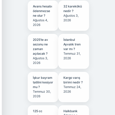
Avans hesabı
32 karekökü
ödenmezse
nedir ?
ne olur ?
Ağustos 3,
Ağustos 4,
2026
2026
2025’te av
İstanbul
sezonu ne
Ayvalık tren
zaman
var mı ?
açılacak ?
Temmuz 31,
Ağustos 3,
2026
2026
İşkur bayram
Kargo varış
tatilini kesiyor
birimi nedir ?
mu ?
Temmuz 24,
Temmuz 30,
2026
2026
125 cc
Halkbank