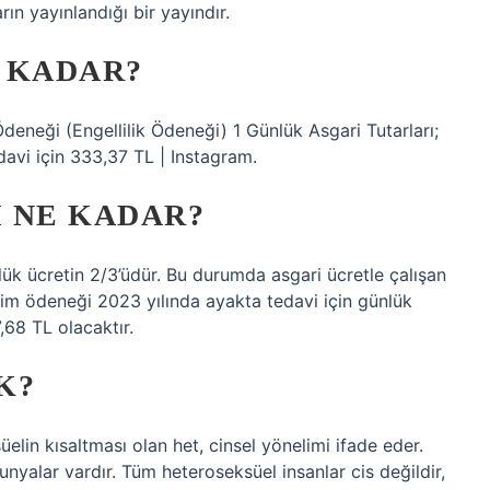
ın yayınlandığı bir yayındır.
E KADAR?
eği (Engellilik Ödeneği) 1 Günlük Asgari Tutarları;
avi için 333,37 TL | Instagram.
I NE KADAR?
k ücretin 2/3’üdür. Bu durumda asgari ücretle çalışan
dirim ödeneği 2023 yılında ayakta tedavi için günlük
,68 TL olacaktır.
K?
üelin kısaltması olan het, cinsel yönelimi ifade eder.
unyalar vardır. Tüm heteroseksüel insanlar cis değildir,