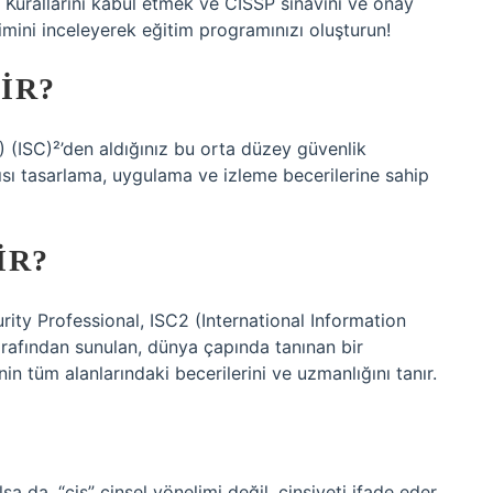
k Kurallarını kabul etmek ve CISSP sınavını ve onay
imini inceleyerek eğitim programınızı oluşturun!
IR?
 (ISC)²’den aldığınız bu orta düzey güvenlik
apısı tasarlama, uygulama ve izleme becerilerine sahip
IR?
ity Professional, ISC2 (International Information
rafından sunulan, dünya çapında tanınan bir
inin tüm alanlarındaki becerilerini ve uzmanlığını tanır.
ılsa da, “cis” cinsel yönelimi değil, cinsiyeti ifade eder.