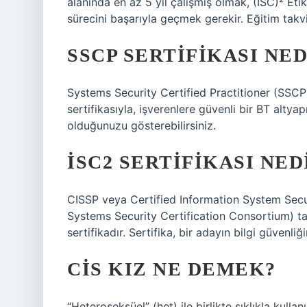
alanında en az 5 yıl çalışmış olmak, (ISC)² Eti
sürecini başarıyla geçmek gerekir. Eğitim takv
SSCP SERTIFIKASI NED
Systems Security Certified Practitioner (SSCP)
sertifikasıyla, işverenlere güvenli bir BT alty
olduğunuzu gösterebilirsiniz.
İSC2 SERTIFIKASI NED
CISSP veya Certified Information System Secur
Systems Security Certification Consortium) ta
sertifikadır. Sertifika, bir adayın bilgi güvenliğ
CIS KIZ NE DEMEK?
“Heteroseksüel” (het) ile birlikte sıklıkla kullan