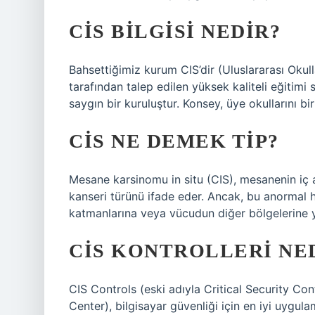
CIS BILGISI NEDIR?
Bahsettiğimiz kurum CIS’dir (Uluslararası Okull
tarafından talep edilen yüksek kaliteli eğitim
saygın bir kuruluştur. Konsey, üye okullarını biri
CIS NE DEMEK TIP?
Mesane karsinomu in situ (CIS), mesanenin iç
kanseri türünü ifade eder. Ancak, bu anormal
katmanlarına veya vücudun diğer bölgelerine y
CIS KONTROLLERI NE
CIS Controls (eski adıyla Critical Security Cont
Center), bilgisayar güvenliği için en iyi uygulam