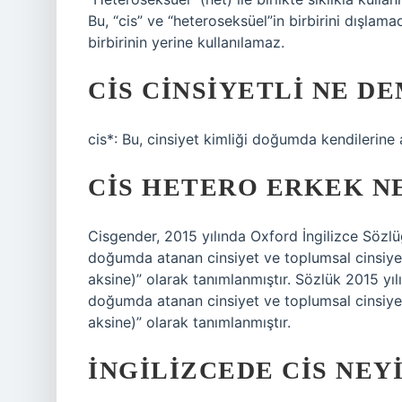
Bu, “cis” ve “heteroseksüel”in birbirini dışlamad
birbirinin yerine kullanılamaz.
CIS CINSIYETLI NE D
cis*: Bu, cinsiyet kimliği doğumda kendilerine a
CIS HETERO ERKEK N
Cisgender, 2015 yılında Oxford İngilizce Sözlü
doğumda atanan cinsiyet ve toplumsal cinsiyete 
aksine)” olarak tanımlanmıştır. Sözlük 2015 yıl
doğumda atanan cinsiyet ve toplumsal cinsiyete 
aksine)” olarak tanımlanmıştır.
İNGILIZCEDE CIS NEY