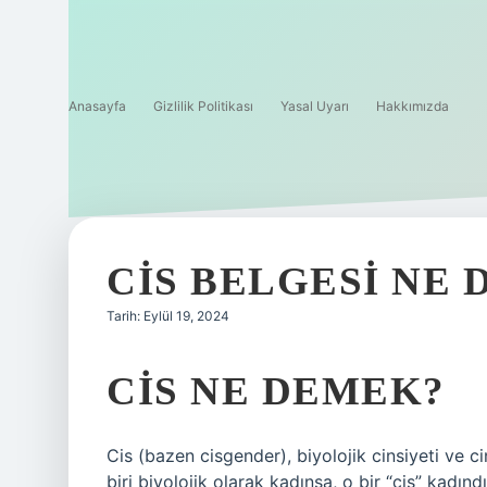
Anasayfa
Gizlilik Politikası
Yasal Uyarı
Hakkımızda
CIS BELGESI NE
Tarih: Eylül 19, 2024
CIS NE DEMEK?
Cis (bazen cisgender), biyolojik cinsiyeti ve ci
biri biyolojik olarak kadınsa, o bir “cis” kadındı