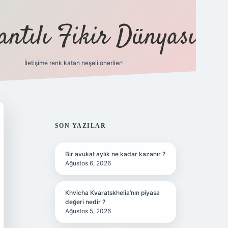
antılı Fikir Dünyası
İletişime renk katan neşeli öneriler!
ilbet yeni giriş adresi
SIDEBAR
SON YAZILAR
Bir avukat aylık ne kadar kazanır ?
Ağustos 6, 2026
Khvicha Kvaratskhelia’nın piyasa
değeri nedir ?
Ağustos 5, 2026