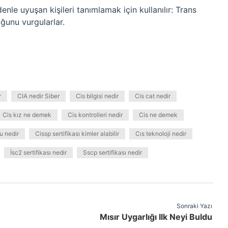
nle uyuşan kişileri tanımlamak için kullanılır: Trans
uğunu vurgularlar.
r
CIA nedir Siber
Cis bilgisi nedir
Cis cat nedir
Cis kız ne demek
Cis kontrolleri nedir
Cis ne demek
u nedir
Cissp sertifikası kimler alabilir
Cıs teknoloji nedir
İsc2 sertifikası nedir
Sscp sertifikası nedir
Sonraki Yazı
Mısır Uygarlığı Ilk Neyi Buldu