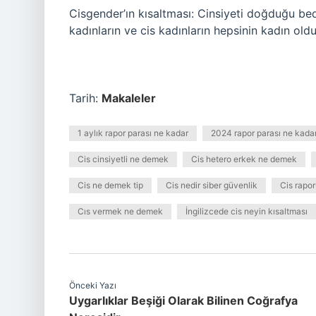
Cisgender’ın kısaltması: Cinsiyeti doğduğu bede
kadınların ve cis kadınların hepsinin kadın old
Tarih:
Makaleler
1 aylık rapor parası ne kadar
2024 rapor parası ne kada
Cis cinsiyetli ne demek
Cis hetero erkek ne demek
Cis ne demek tip
Cis nedir siber güvenlik
Cis rapor
Cıs vermek ne demek
İngilizcede cis neyin kısaltması
Önceki Yazı
Uygarlıklar Beşiği Olarak Bilinen Coğrafya