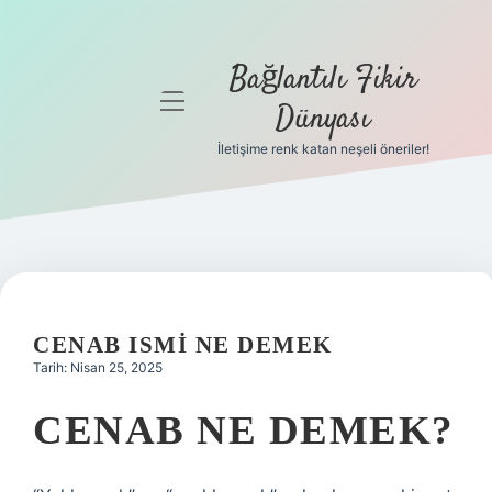
Bağlantılı Fikir
menüyü
Dünyası
aç
İletişime renk katan neşeli öneriler!
Anasayfa
Gizlilik
Politikası
Yasal Uyarı
CENAB ISMI NE DEMEK
Hakkımızda
Tarih: Nisan 25, 2025
CENAB NE DEMEK?