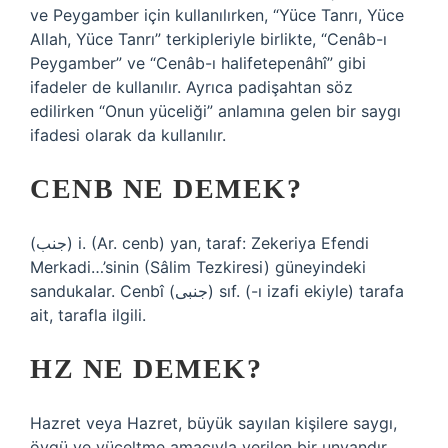
ve Peygamber için kullanılırken, “Yüce Tanrı, Yüce
Allah, Yüce Tanrı” terkipleriyle birlikte, “Cenâb-ı
Peygamber” ve “Cenâb-ı halifetepenâhî” gibi
ifadeler de kullanılır. Ayrıca padişahtan söz
edilirken “Onun yüceliği” anlamına gelen bir saygı
ifadesi olarak da kullanılır.
CENB NE DEMEK?
(ﺟﻨﺐ) i. (Ar. cenb) yan, taraf: Zekeriya Efendi
Merkadi…’sinin (Sâlim Tezkiresi) güneyindeki
sandukalar. Cenbî (ﺟﻨﺒﻰ) sıf. (-ı izafi ekiyle) tarafa
ait, tarafla ilgili.
HZ NE DEMEK?
Hazret veya Hazret, büyük sayılan kişilere saygı,
övgü ve yüceltme amacıyla verilen bir unvandır.