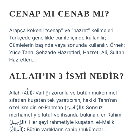
CENAP MI CENAB MI?
Arapça kökenli “cenap” ve “hazret” kelimeleri
Türkçede genellikle cümle içinde kullanılır;
Cümlelerin başında veya sonunda kullanılır. Örnek:
Yüce Tanrı, Şehzade Hazretleri; Hazreti Ali, Sultan
Hazretleri…
ALLAH’IN 3 ISMI NEDIR?
Allah (اللَّهُ): Varlığı zorunlu ve bütün mükemmel
sıfatları kuşatan tek yaratıcının, hakiki Tanrı’nın
özel ismidir. er-Rahman (الرَّحْمنُ): Sonsuz
merhametiyle lütuf ve ihsanda bulunan. er-Rahîm
(الرَّحِيمُ): Her şeyi rahmetiyle kuşatan. el-Malik
(الْمَلِكُ): Bütün varlıkların sahibi/hükümdarı.