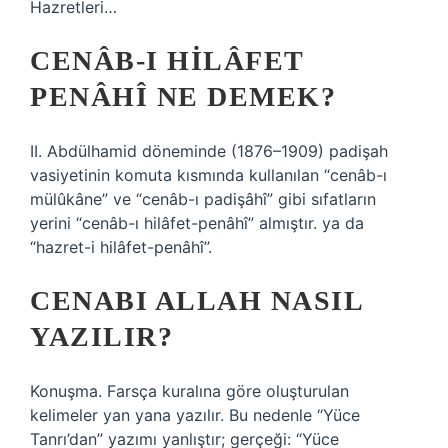
Hazretleri…
CENÂB-I HILÂFET
PENÂHÎ NE DEMEK?
II. Abdülhamid döneminde (1876–1909) padişah
vasiyetinin komuta kısmında kullanılan “cenâb-ı
mülûkâne” ve “cenâb-ı padişâhî” gibi sıfatların
yerini “cenâb-ı hilâfet-penâhî” almıştır. ya da
“hazret-i hilâfet-penâhî”.
CENABI ALLAH NASIL
YAZILIR?
Konuşma. Farsça kuralına göre oluşturulan
kelimeler yan yana yazılır. Bu nedenle “Yüce
Tanrı’dan” yazımı yanlıştır; gerçeği: “Yüce