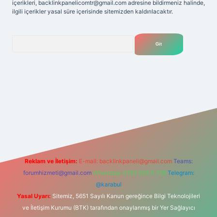
içerikleri,
backlinkpanelicomtr@gmail.com
adresine bildirmeniz halinde,
ilgili içerikler yasal süre içerisinde sitemizden kaldırılacaktır.
Arama
i
Reklam ve İletişim:
E-mail:
backlinkpaneli@gmail.com
Teams:
forumhizmeti@gmail.com
Whatsapp: 0262 606 0 726
Telegram:
@karabul
Yasal Uyarı:
Sitemiz, 5651 Sayılı Kanun gereğince Bilgi Teknolojileri
ve İletişim Kurumu (BTK) tarafından onaylanmış bir Yer Sağlayıcı