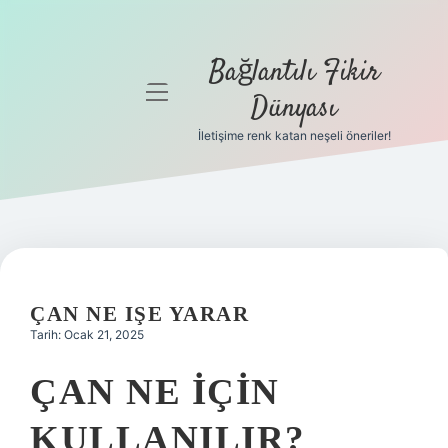
Bağlantılı Fikir
menüyü
Dünyası
aç
İletişime renk katan neşeli öneriler!
Anasayfa
Gizlilik
Politikası
Yasal Uyarı
ÇAN NE IŞE YARAR
Hakkımızda
Tarih: Ocak 21, 2025
ÇAN NE IÇIN
KULLANILIR?