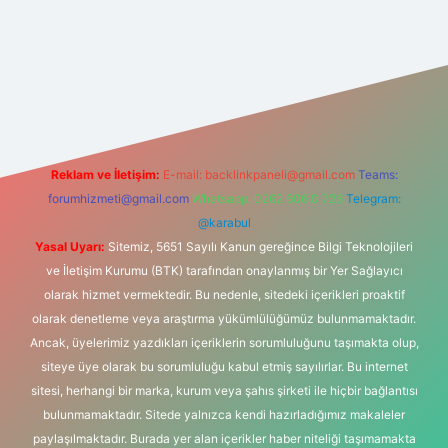
t yeni giriş adresi
Reklam ve İletişim:
E-mail:
backlinkpaneli@gmail.com
Teams:
forumhizmeti@gmail.com
Whatsapp: 0262 606 0 726
Telegram:
@karabul
Yasal Uyarı:
Sitemiz, 5651 Sayılı Kanun gereğince Bilgi Teknolojileri
ve İletişim Kurumu (BTK) tarafından onaylanmış bir Yer Sağlayıcı
olarak hizmet vermektedir. Bu nedenle, sitedeki içerikleri proaktif
olarak denetleme veya araştırma yükümlülüğümüz bulunmamaktadır.
Ancak, üyelerimiz yazdıkları içeriklerin sorumluluğunu taşımakta olup,
siteye üye olarak bu sorumluluğu kabul etmiş sayılırlar. Bu internet
sitesi, herhangi bir marka, kurum veya şahıs şirketi ile hiçbir bağlantısı
bulunmamaktadır. Sitede yalnızca kendi hazırladığımız makaleler
paylaşılmaktadır. Burada yer alan içerikler haber niteliği taşımamakta