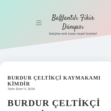
Bağlantılı Fikir
menüyü
Dünyası
aç
İletişime renk katan neşeli öneriler!
Anasayfa
Gizlilik
Politikası
Yasal Uyarı
BURDUR ÇELTIKÇI KAYMAKAMI
Hakkımızda
KIMDIR
Tarih: Ekim 11, 2024
BURDUR ÇELTIKÇI