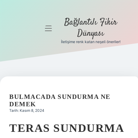
Bağlantılı Fikir
menüyü
Dünyası
aç
İletişime renk katan neşeli öneriler!
Anasayfa
Gizlilik
Politikası
Yasal Uyarı
BULMACADA SUNDURMA NE
Hakkımızda
DEMEK
Tarih: Kasım 8, 2024
TERAS SUNDURMA