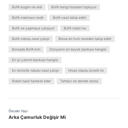
BofA bugün ne aldı
BofA hangi hisseleri topluyor
BofA makinası nedir
BofA nasıl takip edilir
BofA ne yapmaya çalışıyor
BofA robot mu
BofA robotu nasıl çalışır
Borsa en hızlı nereden takip edilir
Borsada BofA kim
Dünyanın en büyük bankası hangisi
En iyi yatırım bankası hangisi
Ev temizlik robotu nasıl çalışır
Hisse robotu ücretli mi
Robot nasıl hareket eder
Tahtacı ne demek borsa
Önceki Yazı
Arka Çamurluk Değişir Mi