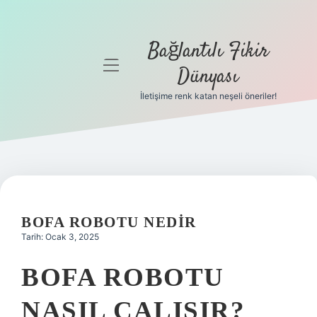
Bağlantılı Fikir
menüyü
Dünyası
aç
İletişime renk katan neşeli öneriler!
Anasayfa
Gizlilik
Politikası
Yasal Uyarı
BOFA ROBOTU NEDIR
Hakkımızda
Tarih: Ocak 3, 2025
BOFA ROBOTU
NASIL ÇALIŞIR?