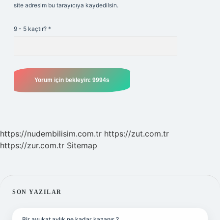
site adresim bu tarayıcıya kaydedilsin.
9 - 5 kaçtır?
*
https://nudembilisim.com.tr
https://zut.com.tr
https://zur.com.tr
Sitemap
SIDEBAR
SON YAZILAR
Bir avukat aylık ne kadar kazanır ?