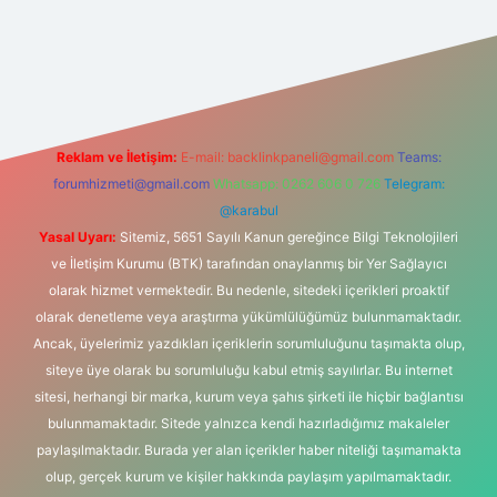
et yeni giriş adresi
Reklam ve İletişim:
E-mail:
backlinkpaneli@gmail.com
Teams:
forumhizmeti@gmail.com
Whatsapp: 0262 606 0 726
Telegram:
@karabul
Yasal Uyarı:
Sitemiz, 5651 Sayılı Kanun gereğince Bilgi Teknolojileri
ve İletişim Kurumu (BTK) tarafından onaylanmış bir Yer Sağlayıcı
olarak hizmet vermektedir. Bu nedenle, sitedeki içerikleri proaktif
olarak denetleme veya araştırma yükümlülüğümüz bulunmamaktadır.
Ancak, üyelerimiz yazdıkları içeriklerin sorumluluğunu taşımakta olup,
siteye üye olarak bu sorumluluğu kabul etmiş sayılırlar. Bu internet
sitesi, herhangi bir marka, kurum veya şahıs şirketi ile hiçbir bağlantısı
bulunmamaktadır. Sitede yalnızca kendi hazırladığımız makaleler
paylaşılmaktadır. Burada yer alan içerikler haber niteliği taşımamakta
olup, gerçek kurum ve kişiler hakkında paylaşım yapılmamaktadır.