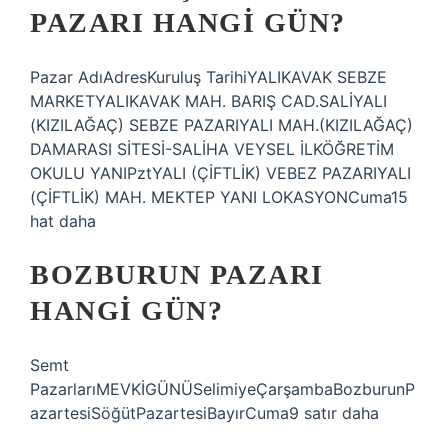
PAZARI HANGI GÜN?
Pazar AdıAdresKuruluş TarihiYALIKAVAK SEBZE
MARKETYALIKAVAK MAH. BARIŞ CAD.SALİYALI
(KIZILAĞAÇ) SEBZE PAZARIYALI MAH.(KIZILAĞAÇ)
DAMARASI SİTESİ-SALİHA VEYSEL İLKÖĞRETİM
OKULU YANIPztYALI (ÇİFTLİK) VEBEZ PAZARIYALI
(ÇİFTLİK) MAH. MEKTEP YANI LOKASYONCuma15
hat daha
BOZBURUN PAZARI
HANGI GÜN?
Semt
PazarlarıMEVKİGÜNÜSelimiyeÇarşambaBozburunP
azartesiSöğütPazartesiBayırCuma9 satır daha