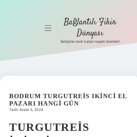
Bağlantılı Fikir
menüyü
Dünyası
aç
İletişime renk katan neşeli öneriler!
Anasayfa
Gizlilik
Politikası
Yasal Uyarı
BODRUM TURGUTREIS IKINCI EL
Hakkımızda
PAZARI HANGI GÜN
Tarih: Aralık 5, 2024
TURGUTREIS