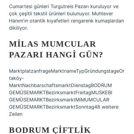
Cumartesi günleri Turgutreis Pazarı kuruluyor ve
çok çeşitli tekstil ürünleri bulunuyor. Muhtever
Hanım’ın otantik kıyafetleri rengarenk kumaşlardan
dikiliyor.
MILAS MUMCULAR
PAZARI HANGI GÜN?
MarktplatzanfrageMarktnameTypGründungstageOr
taköy-
MarktNachbarschaftsmarktDienstagBODRUM
GEMÜSEMARKTBezirksmarktFreitagMUSKEBI
GEMÜSEMARKTBezirksmarktMiMUMCULAR
GEMÜSEMARKTBezirksmarktSonntag48 weitere
Zeilen
BODRUM ÇIFTLIK