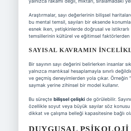
yalnızca rakamı değil, miktarı, sıralamadaki yeri
Araştırmalar, sayı değerlerinin bilişsel haritalar
bu mental temsil, sayıları bir eksende konuml
esnek iken, yetişkinlerde doğrusal ve istikrarlı 
temsillerinin kültürel ve eğitimsel faktörlerden
SAYISAL KAVRAMIN İNCELIK
Bir sayının sayı değerini belirlerken insanlar sı
yalnızca mantıksal hesaplamayla sınırlı değildi
ve geçmiş deneyimlerden yola çıkar. Örneğin 
saymak yerine zihinsel bir model kullanır.
Bu süreçte
bilişsel çelişki
de görülebilir. Sayın
özellikle soyut veya büyük sayılar söz konusu
dikkat ve çalışma belleği kapasitesine bağlı ol
DUYGUSAL PSIKOLOJI