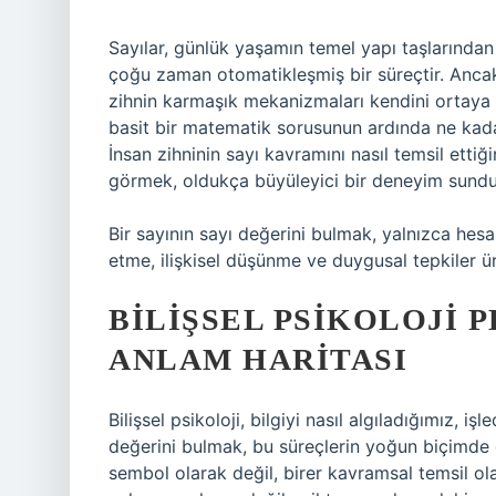
Sayılar, günlük yaşamın temel yapı taşlarından
çoğu zaman otomatikleşmiş bir süreçtir. Ancak
zihnin karmaşık mekanizmaları kendini ortaya
basit bir matematik sorusunun ardında ne kada
İnsan zihninin sayı kavramını nasıl temsil ettiğin
görmek, oldukça büyüleyici bir deneyim sundu
Bir sayının sayı değerini bulmak, yalnızca hes
etme, ilişkisel düşünme ve duygusal tepkiler ü
BILIŞSEL PSIKOLOJI P
ANLAM HARITASI
Bilişsel psikoloji, bilgiyi nasıl algıladığımız, iş
değerini bulmak, bu süreçlerin yoğun biçimde d
sembol olarak değil, birer kavramsal temsil ol