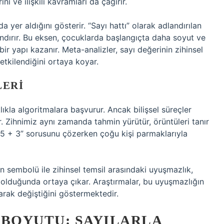
ni ve ilişkili kavramları da çağırır.
da yer aldığını gösterir. “Sayı hattı” olarak adlandırılan
andırır. Bu eksen, çocuklarda başlangıçta daha soyut ve
bir yapı kazanır. Meta-analizler, sayı değerinin zihinsel
 etkilendiğini ortaya koyar.
LERI
klıkla algoritmalara başvurur. Ancak bilişsel süreçler
r. Zihnimiz aynı zamanda tahmin yürütür, örüntüleri tanır
“5 + 3” sorusunu çözerken çoğu kişi parmaklarıyla
ın sembolü ile zihinsel temsil arasındaki uyuşmazlık,
 olduğunda ortaya çıkar. Araştırmalar, bu uyuşmazlığın
arak değiştiğini göstermektedir.
 BOYUTU: SAYILARLA