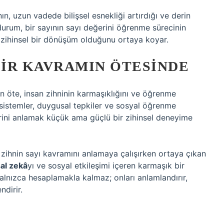
anın, uzun vadede bilişsel esnekliği artırdığı ve derin
urum, bir sayının sayı değerini öğrenme sürecinin
a zihinsel bir dönüşüm olduğunu ortaya koyar.
BIR KAVRAMIN ÖTESINDE
an öte, insan zihninin karmaşıklığını ve öğrenme
el sistemler, duygusal tepkiler ve sosyal öğrenme
rini anlamak küçük ama güçlü bir zihinsel deneyime
l; zihnin sayı kavramını anlamaya çalışırken ortaya çıkan
al zekâ
yı ve
sosyal etkileşim
i içeren karmaşık bir
yalnızca hesaplamakla kalmaz; onları anlamlandırır,
ndirir.