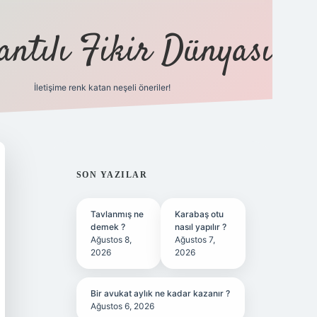
antılı Fikir Dünyası
İletişime renk katan neşeli öneriler!
ilbet yeni giriş adresi
SIDEBAR
SON YAZILAR
Tavlanmış ne
Karabaş otu
demek ?
nasıl yapılır ?
Ağustos 8,
Ağustos 7,
2026
2026
Bir avukat aylık ne kadar kazanır ?
Ağustos 6, 2026