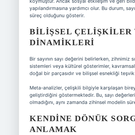
koymuştur. Ancak sosyal etkileşim ve geri bildi
yapılandırmasına yardımcı olur. Bu durum, sayılar
süreç olduğunu gösterir.
BILIŞSEL ÇELIŞKILE
DINAMIKLERI
Bir sayının sayı değerini belirlerken, zihnimiz sık
sistemleri veya kültürel gösterimler, kavramsal 
doğal bir parçasıdır ve bilişsel esnekliği teşvik
Meta-analizler, çelişkili bilgiyle karşılaşan b
geliştirdiğini göstermektedir. Bu, sayı değerle
olmadığını, aynı zamanda zihinsel modelin süre
KENDINE DÖNÜK SORG
ANLAMAK