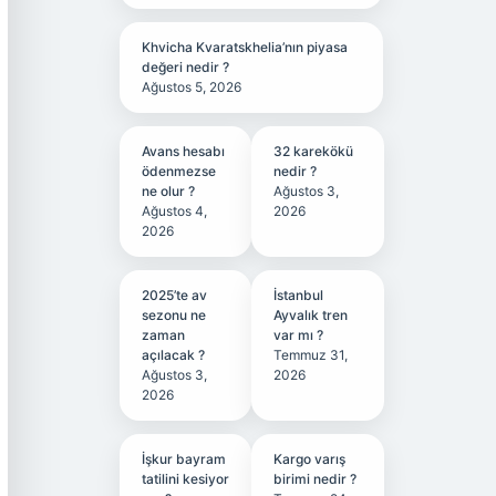
Khvicha Kvaratskhelia’nın piyasa
değeri nedir ?
Ağustos 5, 2026
Avans hesabı
32 karekökü
ödenmezse
nedir ?
ne olur ?
Ağustos 3,
Ağustos 4,
2026
2026
2025’te av
İstanbul
sezonu ne
Ayvalık tren
zaman
var mı ?
açılacak ?
Temmuz 31,
Ağustos 3,
2026
2026
İşkur bayram
Kargo varış
tatilini kesiyor
birimi nedir ?