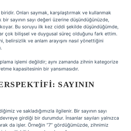
 biridir. Onları saymak, karşılaştırmak ve kullanmak
 bir sayının sayı değeri üzerine düşündüğünüzde,
 koyar. Bu soruyu ilk kez ciddi şekilde düşündüğümde,
r çok bilişsel ve duygusal süreç olduğunu fark ettim.
i, belirsizlik ve anlam arayışını nasıl yönettiğini
.
aplama işlemi değildir; aynı zamanda zihnin kategorize
retme kapasitesinin bir yansımasıdır.
ERSPEKTIFI: SAYININ
lediğimiz ve sakladığımızla ilgilenir. Bir sayının sayı
evreye girdiği bir durumdur. İnsanlar sayıları yalnızca
arak da işler. Örneğin “7” gördüğümüzde, zihnimiz