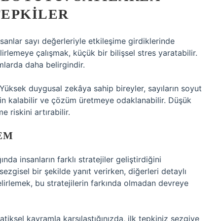
TEPKILER
sanlar sayı değerleriyle etkileşime girdiklerinde
lirlemeye çalışmak, küçük bir bilişsel stres yaratabilir.
mlarda daha belirgindir.
r. Yüksek duygusal zekâya sahip bireyler, sayıların soyut
kin kalabilir ve çözüm üretmeye odaklanabilir. Düşük
riskini artırabilir.
EM
ında insanların farklı stratejiler geliştirdiğini
ezgisel bir şekilde yanıt verirken, diğerleri detaylı
belirlemek, bu stratejilerin farkında olmadan devreye
tiksel kavramla karşılaştığınızda, ilk tepkiniz sezgiye