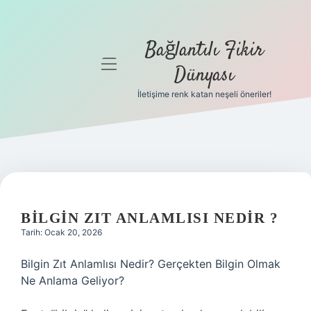
Bağlantılı Fikir
menüyü
Dünyası
aç
İletişime renk katan neşeli öneriler!
Anasayfa
Gizlilik
Politikası
Yasal Uyarı
BILGIN ZIT ANLAMLISI NEDIR ?
Hakkımızda
Tarih: Ocak 20, 2026
Bilgin Zıt Anlamlısı Nedir? Gerçekten Bilgin Olmak
Ne Anlama Geliyor?