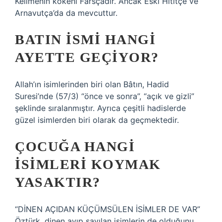
Kelimenin kökeni Farsçadır. Ancak Eski Hititçe ve
Arnavutça’da da mevcuttur.
BATIN ISMI HANGI
AYETTE GEÇIYOR?
Allah’ın isimlerinden biri olan Bâtın, Hadid
Suresi’nde (57/3) “önce ve sonra”, “açık ve gizli”
şeklinde sıralanmıştır. Ayrıca çeşitli hadislerde
güzel isimlerden biri olarak da geçmektedir.
ÇOCUĞA HANGI
ISIMLERI KOYMAK
YASAKTIR?
“DİNEN AÇIDAN KÜÇÜMSÜLEN İSİMLER DE VAR”
Öztürk, dinen ayıp sayılan isimlerin de olduğunu