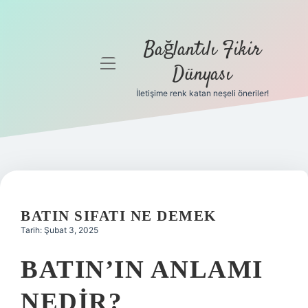
Bağlantılı Fikir
menüyü
Dünyası
aç
İletişime renk katan neşeli öneriler!
Anasayfa
Gizlilik
Politikası
Yasal Uyarı
BATIN SIFATI NE DEMEK
Hakkımızda
Tarih: Şubat 3, 2025
BATIN’IN ANLAMI
NEDIR?