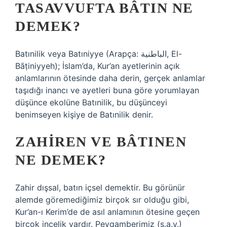
TASAVVUFTA BÂTIN NE
DEMEK?
Batınilik veya Batıniyye (Arapça: الباطنية, El-
Bāṭiniyyeh); İslam’da, Kur’an ayetlerinin açık
anlamlarının ötesinde daha derin, gerçek anlamlar
taşıdığı inancı ve ayetleri buna göre yorumlayan
düşünce ekolüne Batınilik, bu düşünceyi
benimseyen kişiye de Batınilik denir.
ZAHIREN VE BÂTINEN
NE DEMEK?
Zahir dışsal, batın içsel demektir. Bu görünür
alemde göremediğimiz birçok sır olduğu gibi,
Kur’an-ı Kerim’de de asıl anlamının ötesine geçen
birçok incelik vardır. Peygamberimiz (s.a.v.)