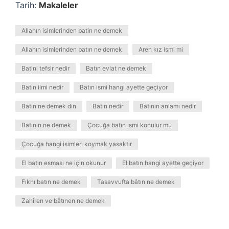
Tarih:
Makaleler
Allahın isimlerinden batin ne demek
Allahın isimlerinden batın ne demek
Aren kız ismi mi
Batini tefsir nedir
Batın evlat ne demek
Batın ilmi nedir
Batın ismi hangi ayette geçiyor
Batın ne demek din
Batın nedir
Batının anlamı nedir
Batının ne demek
Çocuğa batın ismi konulur mu
Çocuğa hangi isimleri koymak yasaktır
El batın esması ne için okunur
El batın hangi ayette geçiyor
Fıkhı batın ne demek
Tasavvufta bâtın ne demek
Zahiren ve bâtınen ne demek