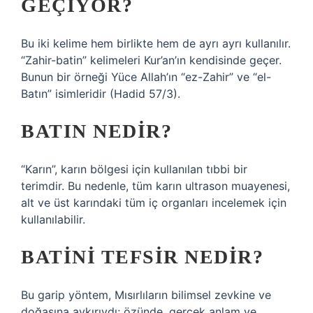
GEÇIYOR?
Bu iki kelime hem birlikte hem de ayrı ayrı kullanılır.
“Zahir-batin” kelimeleri Kur’an’ın kendisinde geçer.
Bunun bir örneği Yüce Allah’ın “ez-Zahir” ve “el-
Batın” isimleridir (Hadid 57/3).
BATIN NEDIR?
“Karın”, karın bölgesi için kullanılan tıbbi bir
terimdir. Bu nedenle, tüm karın ultrason muayenesi,
alt ve üst karındaki tüm iç organları incelemek için
kullanılabilir.
BATINI TEFSIR NEDIR?
Bu garip yöntem, Mısırlıların bilimsel zevkine ve
doğasına aykırıydı; özünde, gerçek anlam ve