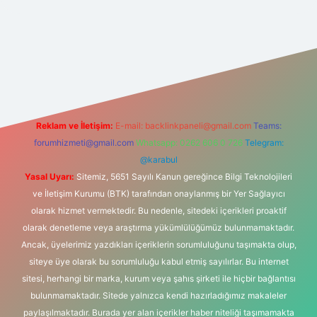
et yeni giriş adresi
Reklam ve İletişim:
E-mail:
backlinkpaneli@gmail.com
Teams:
forumhizmeti@gmail.com
Whatsapp: 0262 606 0 726
Telegram:
@karabul
Yasal Uyarı:
Sitemiz, 5651 Sayılı Kanun gereğince Bilgi Teknolojileri
ve İletişim Kurumu (BTK) tarafından onaylanmış bir Yer Sağlayıcı
olarak hizmet vermektedir. Bu nedenle, sitedeki içerikleri proaktif
olarak denetleme veya araştırma yükümlülüğümüz bulunmamaktadır.
Ancak, üyelerimiz yazdıkları içeriklerin sorumluluğunu taşımakta olup,
siteye üye olarak bu sorumluluğu kabul etmiş sayılırlar. Bu internet
sitesi, herhangi bir marka, kurum veya şahıs şirketi ile hiçbir bağlantısı
bulunmamaktadır. Sitede yalnızca kendi hazırladığımız makaleler
paylaşılmaktadır. Burada yer alan içerikler haber niteliği taşımamakta