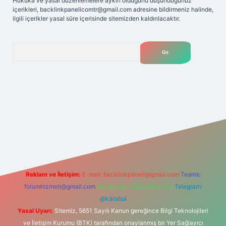
Hukuka ve yasal düzenlemelere aykırı olduğunu düşündüğünüz
içerikleri,
backlinkpanelicomtr@gmail.com
adresine bildirmeniz halinde,
ilgili içerikler yasal süre içerisinde sitemizden kaldırılacaktır.
Arama
lbet yeni giriş adresi
Reklam ve İletişim:
E-mail:
backlinkpaneli@gmail.com
Teams:
forumhizmeti@gmail.com
Whatsapp: 0262 606 0 726
Telegram:
@karabul
Yasal Uyarı:
Sitemiz, 5651 Sayılı Kanun gereğince Bilgi Teknolojileri
ve İletişim Kurumu (BTK) tarafından onaylanmış bir Yer Sağlayıcı