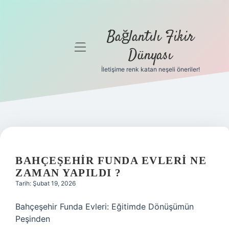
Bağlantılı Fikir
menüyü
Dünyası
aç
İletişime renk katan neşeli öneriler!
Anasayfa
Gizlilik
Politikası
Yasal Uyarı
BAHÇEŞEHIR FUNDA EVLERI NE
Hakkımızda
ZAMAN YAPILDI ?
Tarih: Şubat 19, 2026
Bahçeşehir Funda Evleri: Eğitimde Dönüşümün
Peşinden