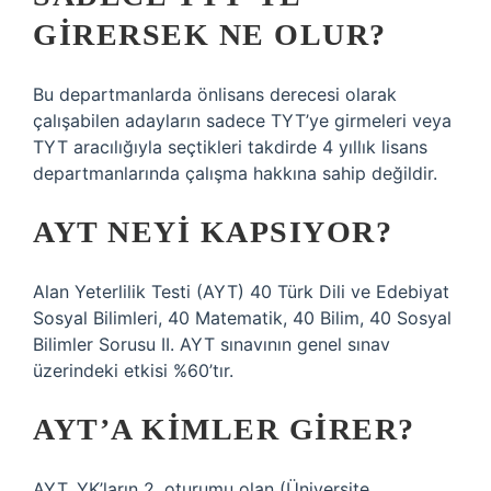
GIRERSEK NE OLUR?
Bu departmanlarda önlisans derecesi olarak
çalışabilen adayların sadece TYT’ye girmeleri veya
TYT aracılığıyla seçtikleri takdirde 4 yıllık lisans
departmanlarında çalışma hakkına sahip değildir.
AYT NEYI KAPSIYOR?
Alan Yeterlilik Testi (AYT) 40 Türk Dili ve Edebiyat
Sosyal Bilimleri, 40 Matematik, 40 Bilim, 40 Sosyal
Bilimler Sorusu II. AYT sınavının genel sınav
üzerindeki etkisi %60’tır.
AYT’A KIMLER GIRER?
AYT, YK’ların 2. oturumu olan (Üniversite