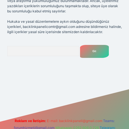
veya araştırma yükümlülüğümüz bulunmamaktadır. Ancak, üyelerimiz
yazdıkları içeriklerin sorumluluğunu taşımakta olup, siteye üye olarak
bu sorumluluğu kabul etmiş sayılırlar.
Hukuka ve yasal düzenlemelere aykırı olduğunu düşündüğünüz
içerikleri,
backlinkpanelicomtr@gmail.com
adresine bildirmeniz halinde,
ilgili içerikler yasal süre içerisinde sitemizden kaldırılacaktır.
Arama
et yeni giriş adresi
Reklam ve İletişim:
E-mail:
backlinkpaneli@gmail.com
Teams:
forumhizmeti@gmail.com
Whatsapp: 0262 606 0 726
Telegram: