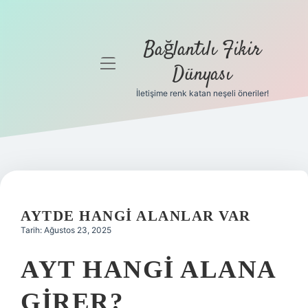
Bağlantılı Fikir
menüyü
Dünyası
aç
İletişime renk katan neşeli öneriler!
Anasayfa
Gizlilik
Politikası
Yasal Uyarı
AYTDE HANGI ALANLAR VAR
Hakkımızda
Tarih: Ağustos 23, 2025
AYT HANGI ALANA
GIRER?