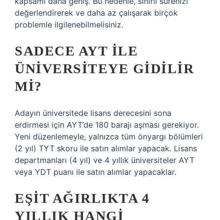
kapsamı daha geniş. Bu nedenle, sınırlı sürenizi
değerlendirerek ve daha az çalışarak birçok
problemle ilgilenebilmelisiniz.
SADECE AYT ILE
ÜNIVERSITEYE GIDILIR
MI?
Adayın üniversitede lisans derecesini sona
erdirmesi için AYT’de 180 barajı aşması gerekiyor.
Yeni düzenlemeyle, yalnızca tüm önyargı bölümleri
(2 yıl) TYT skoru ile satın alımlar yapacak. Lisans
departmanları (4 yıl) ve 4 yıllık üniversiteler AYT
veya YDT puanı ile satın alımlar yapacaklar.
EŞIT AĞIRLIKTA 4
YILLIK HANGI