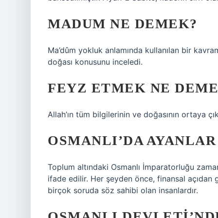
MADUM NE DEMEK?
Ma’dûm yokluk anlamında kullanılan bir kavramd
doğası konusunu inceledi.
FEYZ ETMEK NE DEM
Allah’ın tüm bilgilerinin ve doğasının ortaya 
OSMANLI’DA AYANLAR
Toplum altındaki Osmanlı İmparatorluğu zamanın
ifade edilir. Her şeyden önce, finansal açıdan g
birçok soruda söz sahibi olan insanlardır.
OSMANLI DEVLETI’ND