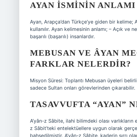
AYAN ISMININ ANLAMI
Ayan, Arapça’dan Türkçe’ye giden bir kelime;
kullanılır. Ayan kelimesinin anlamı; – Açık ve n
başarılı (başarılı) insanlardır.
MEBUSAN VE ÂYAN ME
FARKLAR NELERDIR?
Misyon Süresi: Toplantı Mebusan üyeleri belirli
sadece Sultan onları görevlerinden çıkarabilir.
TASAVVUFTA “AYAN” 
A’yân-z Sâbite, ilahi bilimdeki olası varlıkların 
z Sâbit’teki entelektüellere uygun olarak gerçe
bahsedilmiştir. A’yân-z Sâbite, kaderin sırrı olar