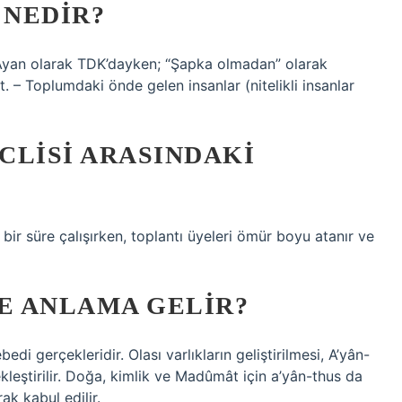
 NEDIR?
 Ayan olarak TDK’dayken; “Şapka olmadan” olarak
et. – Toplumdaki önde gelen insanlar (nitelikli insanlar
CLISI ARASINDAKI
 bir süre çalışırken, toplantı üyeleri ömür boyu atanır ve
NE ANLAMA GELIR?
ebedi gerçekleridir. Olası varlıkların geliştirilmesi, A’yân-
kleştirilir. Doğa, kimlik ve Madûmât için a’yân-thus da
ak kabul edilir.