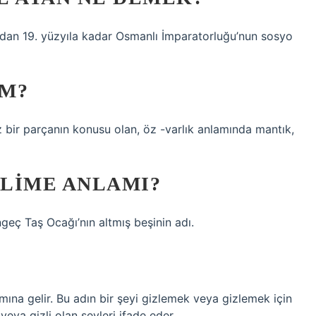
onundan 19. yüzyıla kadar Osmanlı İmparatorluğu’nun sosyo
AM?
bir parçanın konusu olan, öz -varlık anlamında mantık,
LIME ANLAMI?
eç Taş Ocağı’nın altmış beşinin adı.
lamına gelir. Bu adın bir şeyi gizlemek veya gizlemek için
 veya gizli olan şeyleri ifade eder.