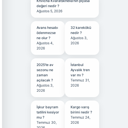
Khvicha Kvaratskhelia’nın piyasa
değeri nedir ?
Ağustos 5, 2026
Avans hesabı
32 karekökü
ödenmezse
nedir ?
ne olur ?
Ağustos 3,
Ağustos 4,
2026
2026
2025’te av
İstanbul
sezonu ne
Ayvalık tren
zaman
var mı ?
açılacak ?
Temmuz 31,
Ağustos 3,
2026
2026
İşkur bayram
Kargo varış
tatilini kesiyor
birimi nedir ?
mu ?
Temmuz 24,
Temmuz 30,
2026
2026