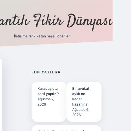
antılı Fikir Dünyası
İletişime renk katan neşeli öneriler!
ilbet yeni giriş adresi
SIDEBAR
SON YAZILAR
Karabaş otu
Bir avukat
nasıl yapılır ?
aylık ne
Ağustos 7,
kadar
2026
kazanır ?
Ağustos 6,
2026