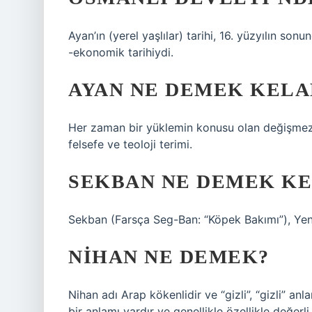
Ayan’ın (yerel yaşlılar) tarihi, 16. yüzyılın s
-ekonomik tarihiydi.
AYAN NE DEMEK KEL
Her zaman bir yüklemin konusu olan değişmez 
felsefe ve teoloji terimi.
SEKBAN NE DEMEK KE
Sekban (Farsça Seg-Ban: “Köpek Bakımı”), Yeng
NIHAN NE DEMEK?
Nihan adı Arap kökenlidir ve “gizli”, “gizli” an
bir anlamı vardır ve genellikle özellikle değerli