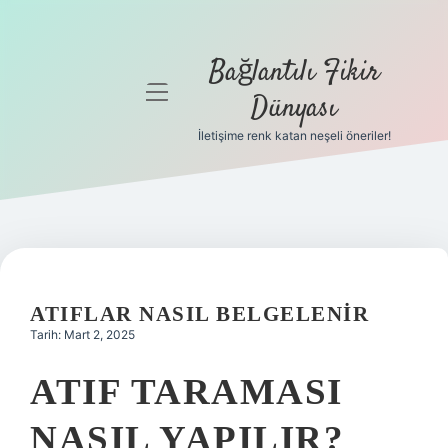
Bağlantılı Fikir
menüyü
Dünyası
aç
İletişime renk katan neşeli öneriler!
Anasayfa
Gizlilik
Politikası
Yasal Uyarı
ATIFLAR NASIL BELGELENIR
Hakkımızda
Tarih: Mart 2, 2025
ATIF TARAMASI
NASIL YAPILIR?