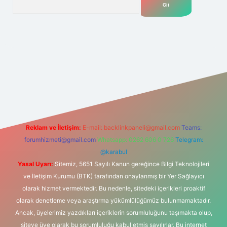
et yeni giriş adresi
Reklam ve İletişim:
E-mail:
backlinkpaneli@gmail.com
Teams:
forumhizmeti@gmail.com
Whatsapp: 0262 606 0 726
Telegram:
@karabul
Yasal Uyarı:
Sitemiz, 5651 Sayılı Kanun gereğince Bilgi Teknolojileri
ve İletişim Kurumu (BTK) tarafından onaylanmış bir Yer Sağlayıcı
olarak hizmet vermektedir. Bu nedenle, sitedeki içerikleri proaktif
olarak denetleme veya araştırma yükümlülüğümüz bulunmamaktadır.
Ancak, üyelerimiz yazdıkları içeriklerin sorumluluğunu taşımakta olup,
siteye üye olarak bu sorumluluğu kabul etmiş sayılırlar. Bu internet