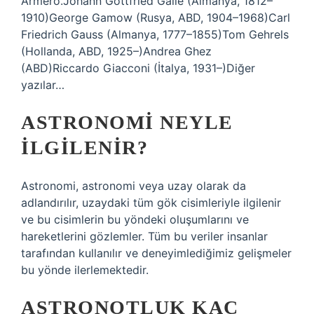
Armero.Johann Gottfried Galle (Almanya, 1812–
1910)George Gamow (Rusya, ABD, 1904–1968)Carl
Friedrich Gauss (Almanya, 1777–1855)Tom Gehrels
(Hollanda, ABD, 1925–)Andrea Ghez
(ABD)Riccardo Giacconi (İtalya, 1931–)Diğer
yazılar…
ASTRONOMI NEYLE
ILGILENIR?
Astronomi, astronomi veya uzay olarak da
adlandırılır, uzaydaki tüm gök cisimleriyle ilgilenir
ve bu cisimlerin bu yöndeki oluşumlarını ve
hareketlerini gözlemler. Tüm bu veriler insanlar
tarafından kullanılır ve deneyimlediğimiz gelişmeler
bu yönde ilerlemektedir.
ASTRONOTLUK KAÇ