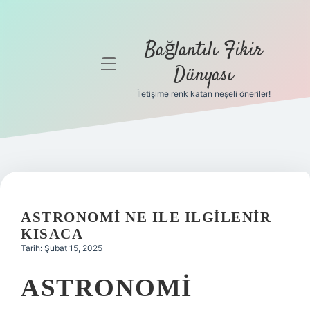
Bağlantılı Fikir
menüyü
Dünyası
aç
İletişime renk katan neşeli öneriler!
Anasayfa
Gizlilik
Politikası
Yasal Uyarı
ASTRONOMI NE ILE ILGILENIR
Hakkımızda
KISACA
Tarih: Şubat 15, 2025
ASTRONOMI