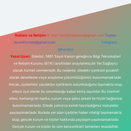
bet yeni giriş adresi
Reklam ve İletişim:
E-mail:
backlinkpaneli@gmail.com
Teams:
forumhizmeti@gmail.com
Whatsapp: 0262 606 0 726
Telegram:
@karabul
Yasal Uyarı:
Sitemiz, 5651 Sayılı Kanun gereğince Bilgi Teknolojileri
ve İletişim Kurumu (BTK) tarafından onaylanmış bir Yer Sağlayıcı
olarak hizmet vermektedir. Bu nedenle, sitedeki içerikleri proaktif
olarak denetleme veya araştırma yükümlülüğümüz bulunmamaktadır.
Ancak, üyelerimiz yazdıkları içeriklerin sorumluluğunu taşımakta olup,
siteye üye olarak bu sorumluluğu kabul etmiş sayılırlar. Bu internet
sitesi, herhangi bir marka, kurum veya şahıs şirketi ile hiçbir bağlantısı
bulunmamaktadır. Sitede yalnızca kendi hazırladığımız makaleler
paylaşılmaktadır. Burada yer alan içerikler haber niteliği taşımamakta
olup, gerçek kurum ve kişiler hakkında paylaşım yapılmamaktadır.
Gerçek kurum ve kişiler ile isim benzerlikleri tamamen tesadüfidir.