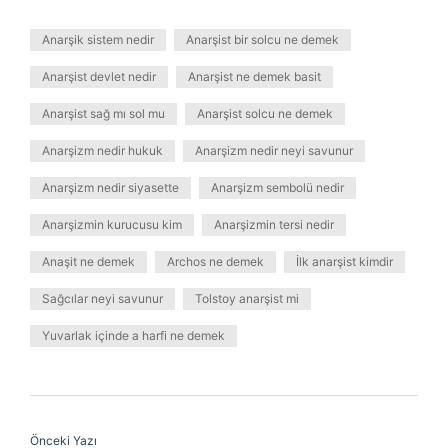
Anarşik sistem nedir
Anarşist bir solcu ne demek
Anarşist devlet nedir
Anarşist ne demek basit
Anarşist sağ mı sol mu
Anarşist solcu ne demek
Anarşizm nedir hukuk
Anarşizm nedir neyi savunur
Anarşizm nedir siyasette
Anarşizm sembolü nedir
Anarşizmin kurucusu kim
Anarşizmin tersi nedir
Anaşit ne demek
Archos ne demek
İlk anarşist kimdir
Sağcılar neyi savunur
Tolstoy anarşist mi
Yuvarlak içinde a harfi ne demek
Önceki Yazı