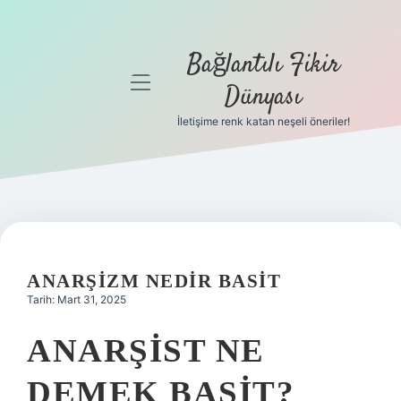
Bağlantılı Fikir
menüyü
Dünyası
aç
İletişime renk katan neşeli öneriler!
Anasayfa
Gizlilik
Politikası
Yasal Uyarı
ANARŞIZM NEDIR BASIT
Hakkımızda
Tarih: Mart 31, 2025
ANARŞIST NE
DEMEK BASIT?