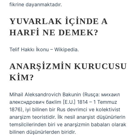
fikrine dayanmaktadır.
YUVARLAK IÇINDE A
HARFI NE DEMEK?
Telif Hakkı İkonu – Wikipedia.
ANARŞIZMIN KURUCUSU
KIM?
Mihail Aleksandrovich Bakunin (Rusça: михаил
алексндрович бакlim [E.U.] 1814 – 1 Temmuz
1876), iyi bilinen bir Rus devrimci ve kolektivist
anarşizm teoristidir. İlk nesil anarşist düşünürlerin
temsilcilerinden biri ve anarşizmin babaları olarak
bilinen düşünürlerden biridir.