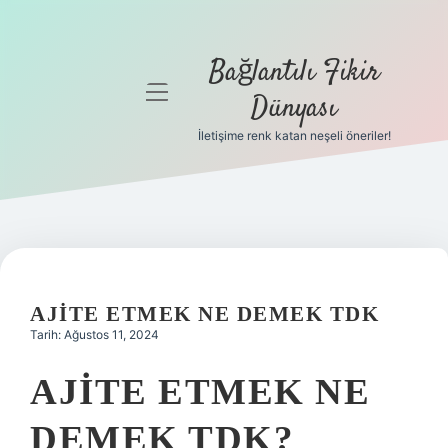
Bağlantılı Fikir
menüyü
Dünyası
aç
İletişime renk katan neşeli öneriler!
Anasayfa
Gizlilik
Politikası
Yasal Uyarı
AJITE ETMEK NE DEMEK TDK
Hakkımızda
Tarih: Ağustos 11, 2024
AJITE ETMEK NE
DEMEK TDK?