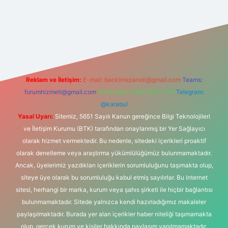
resi
Reklam ve İletişim:
E-mail:
backlinkpaneli@gmail.com
Teams:
forumhizmeti@gmail.com
Whatsapp: 0262 606 0 726
Telegram:
@karabul
Yasal Uyarı:
Sitemiz, 5651 Sayılı Kanun gereğince Bilgi Teknolojileri
ve İletişim Kurumu (BTK) tarafından onaylanmış bir Yer Sağlayıcı
olarak hizmet vermektedir. Bu nedenle, sitedeki içerikleri proaktif
olarak denetleme veya araştırma yükümlülüğümüz bulunmamaktadır.
Ancak, üyelerimiz yazdıkları içeriklerin sorumluluğunu taşımakta olup,
siteye üye olarak bu sorumluluğu kabul etmiş sayılırlar. Bu internet
sitesi, herhangi bir marka, kurum veya şahıs şirketi ile hiçbir bağlantısı
bulunmamaktadır. Sitede yalnızca kendi hazırladığımız makaleler
paylaşılmaktadır. Burada yer alan içerikler haber niteliği taşımamakta
olup, gerçek kurum ve kişiler hakkında paylaşım yapılmamaktadır.