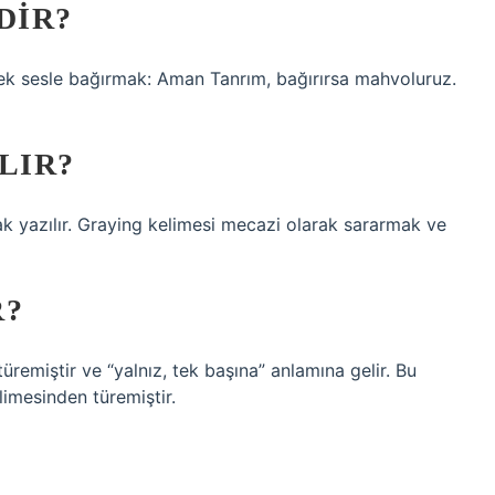
DIR?
sek sesle bağırmak: Aman Tanrım, bağırırsa mahvoluruz.
LIR?
rak yazılır. Graying kelimesi mecazi olarak sararmak ve
R?
remiştir ve “yalnız, tek başına” anlamına gelir. Bu
limesinden türemiştir.