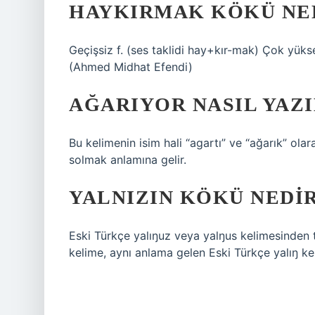
HAYKIRMAK KÖKÜ NE
Geçişsiz f. (ses taklidi hay+kır-mak) Çok yük
(Ahmed Midhat Efendi)
AĞARIYOR NASIL YAZI
Bu kelimenin isim hali “agartı” ve “ağarık” ola
solmak anlamına gelir.
YALNIZIN KÖKÜ NEDI
Eski Türkçe yalıŋuz veya yalŋus kelimesinden tü
kelime, aynı anlama gelen Eski Türkçe yalıŋ ke