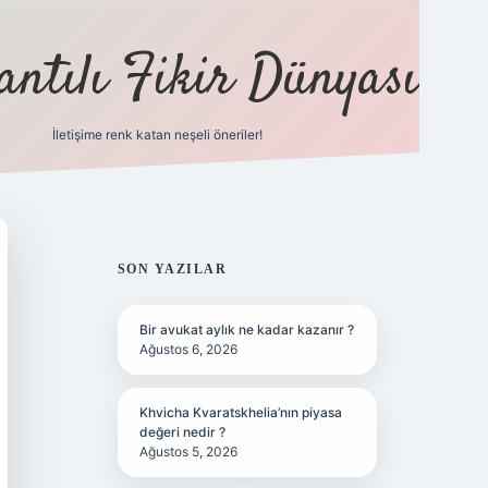
antılı Fikir Dünyası
İletişime renk katan neşeli öneriler!
ilbet yeni giriş adresi
SIDEBAR
SON YAZILAR
Bir avukat aylık ne kadar kazanır ?
Ağustos 6, 2026
Khvicha Kvaratskhelia’nın piyasa
değeri nedir ?
Ağustos 5, 2026