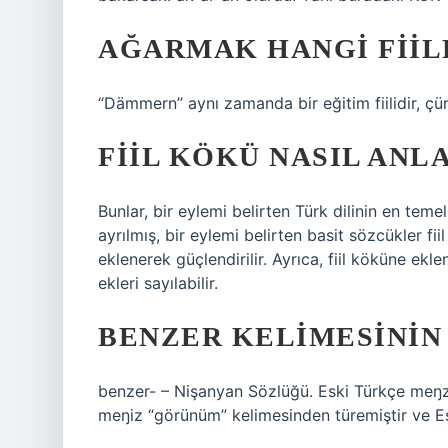
AĞARMAK HANGI FIIL
“Dämmern” aynı zamanda bir eğitim fiilidir, çün
FIIL KÖKÜ NASIL ANLA
Bunlar, bir eylemi belirten Türk dilinin en tem
ayrılmış, bir eylemi belirten basit sözcükler fii
eklenerek güçlendirilir. Ayrıca, fiil köküne ekl
ekleri sayılabilir.
BENZER KELIMESININ 
benzer- – Nişanyan Sözlüğü. Eski Türkçe meŋze- “
meŋiz “görünüm” kelimesinden türemiştir ve Esk