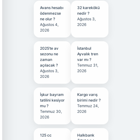
Avans hesabı
32 karekökü
ödenmezse
nedir ?
ne olur ?
Ağustos 3,
Ağustos 4,
2026
2026
2025’te av
İstanbul
sezonu ne
Ayvalık tren
zaman
var mı ?
açılacak ?
Temmuz 31,
Ağustos 3,
2026
2026
İşkur bayram
Kargo varış
tatilini kesiyor
birimi nedir ?
mu ?
Temmuz 24,
Temmuz 30,
2026
2026
125 cc
Halkbank