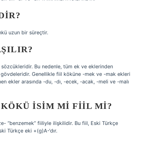
DIR?
kü uzun bir süreçtir.
ŞILIR?
el sözcükleridir. Bu nedenle, tüm ek ve eklerinden
l gövdeleridir. Genellikle fiil köküne -mek ve -mak ekleri
enen ekler arasında -du, -dı, -ecek, -acak, -meli ve -malı
KÖKÜ ISIM MI FIIL MI?
benzemek” fiiliyle ilişkilidir. Bu fiil, Eski Türkçe
i Türkçe eki +(g)A-‘dır.