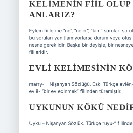
KELIMENIN FIIL OLUP
ANLARIZ?
Eylem fiillerine “ne”, “neler”, “kim” soruları soru
bu soruları yanıtlamıyorlarsa durum veya oluş fii
nesne gereklidir. Başka bir deyişle, bir nesneye
fiilleridir.
EVLI KELIMESININ K
marry- – Nişanyan Sözlüğü. Eski Türkçe evlēn- “
evlē- “bir ev edinmek” fiilinden türemiştir.
UYKUNUN KÖKÜ NEDI
Uyku – Nişanyan Sözlük. Türkçe “uyu-” fiilinden