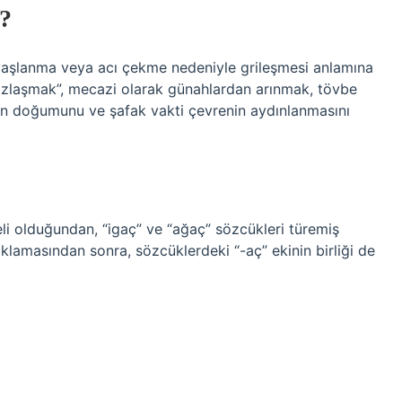
?
n yaşlanma veya acı çekme nedeniyle grileşmesi anlamına
beyazlaşmak”, mecazi olarak günahlardan arınmak, tövbe
ün doğumunu ve şafak vakti çevrenin aydınlanmasını
celi olduğundan, “igaç” ve “ağaç” sözcükleri türemiş
açıklamasından sonra, sözcüklerdeki “-aç” ekinin birliği de