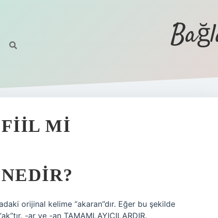
Bağl
IIL MI
NEDIR?
adaki orijinal kelime “akaran”dır. Eğer bu şekilde
 “ak”tır. -ar ve -an TAMAMLAYICILARDIR.