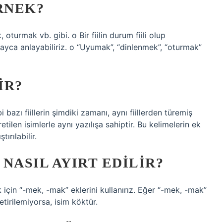
RNEK?
turmak vb. gibi. o Bir fiilin durum fiili olup
layca anlayabiliriz. o “Uyumak”, “dinlenmek”, “oturmak”
IR?
bazı fiillerin şimdiki zamanı, aynı fiillerden türemiş
tilen isimlerle aynı yazılışa sahiptir. Bu kelimelerin ek
ırılabilir.
 NASIL AYIRT EDILIR?
 için “-mek, -mak” eklerini kullanırız. Eğer “-mek, -mak”
etirilemiyorsa, isim köktür.