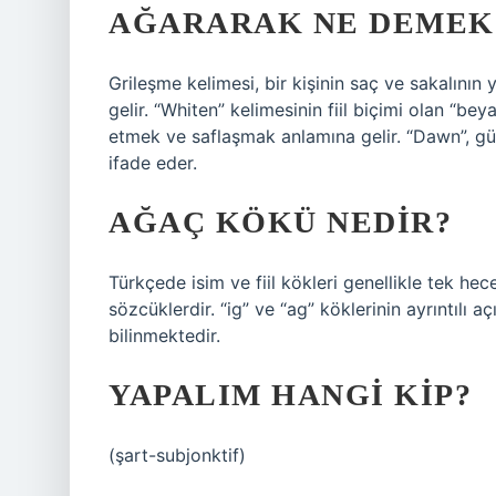
AĞARARAK NE DEMEK
Grileşme kelimesi, bir kişinin saç ve sakalını
gelir. “Whiten” kelimesinin fiil biçimi olan “
etmek ve saflaşmak anlamına gelir. “Dawn”, g
ifade eder.
AĞAÇ KÖKÜ NEDIR?
Türkçede isim ve fiil kökleri genellikle tek he
sözcüklerdir. “ig” ve “ag” köklerinin ayrıntılı 
bilinmektedir.
YAPALIM HANGI KIP?
(şart-subjonktif)