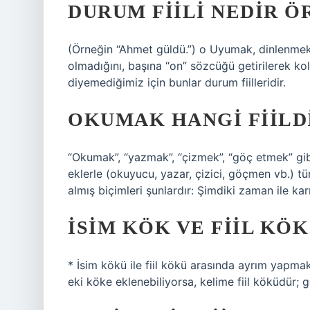
DURUM FIILI NEDIR Ö
(Örneğin “Ahmet güldü.”) o Uyumak, dinlenmek, o
olmadığını, başına “on” sözcüğü getirilerek ko
diyemediğimiz için bunlar durum fiilleridir.
OKUMAK HANGI FIILD
“Okumak”, “yazmak”, “çizmek”, “göç etmek” gibi 
eklerle (okuyucu, yazar, çizici, göçmen vb.) türe
almış biçimleri şunlardır: Şimdiki zaman ile karışt
İSIM KÖK VE FIIL KÖK
* İsim kökü ile fiil kökü arasında ayrım yapmak
eki köke eklenebiliyorsa, kelime fiil köküdür; g