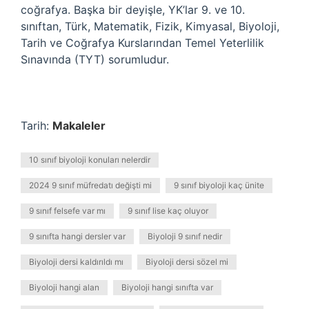
coğrafya. Başka bir deyişle, YK’lar 9. ve 10.
sınıftan, Türk, Matematik, Fizik, Kimyasal, Biyoloji,
Tarih ve Coğrafya Kurslarından Temel Yeterlilik
Sınavında (TYT) sorumludur.
Tarih:
Makaleler
10 sınıf biyoloji konuları nelerdir
2024 9 sınıf müfredatı değişti mi
9 sınıf biyoloji kaç ünite
9 sınıf felsefe var mı
9 sınıf lise kaç oluyor
9 sınıfta hangi dersler var
Biyoloji 9 sınıf nedir
Biyoloji dersi kaldırıldı mı
Biyoloji dersi sözel mi
Biyoloji hangi alan
Biyoloji hangi sınıfta var