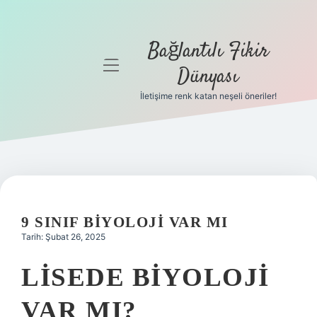
Bağlantılı Fikir
menüyü
Dünyası
aç
İletişime renk katan neşeli öneriler!
Anasayfa
Gizlilik
Politikası
Yasal Uyarı
9 SINIF BIYOLOJI VAR MI
Hakkımızda
Tarih: Şubat 26, 2025
LISEDE BIYOLOJI
VAR MI?