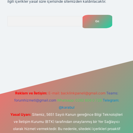
ilgili içerikler yasal süre içerisinde sitemizden kaldırılacaktır.
Arama
ilbet yeni giriş adresi
Reklam ve İletişim:
E-mail:
backlinkpaneli@gmail.com
Teams:
forumhizmeti@gmail.com
Whatsapp: 0262 606 0 726
Telegram:
@karabul
Yasal Uyarı:
Sitemiz, 5651 Sayılı Kanun gereğince Bilgi Teknolojileri
ve İletişim Kurumu (BTK) tarafından onaylanmış bir Yer Sağlayıcı
olarak hizmet vermektedir. Bu nedenle, sitedeki içerikleri proaktif