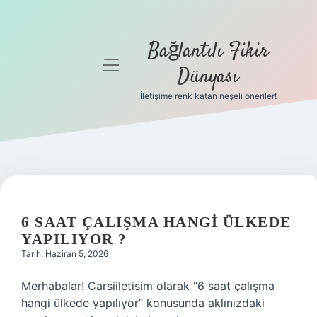
Bağlantılı Fikir
menüyü
Dünyası
aç
İletişime renk katan neşeli öneriler!
Anasayfa
Gizlilik
Politikası
Yasal Uyarı
6 SAAT ÇALIŞMA HANGI ÜLKEDE
Hakkımızda
YAPILIYOR ?
Tarih: Haziran 5, 2026
Merhabalar! Carsiiletisim olarak “6 saat çalışma
hangi ülkede yapılıyor” konusunda aklınızdaki