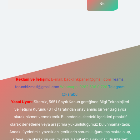
yeni giriş adresi
Reklam ve İletişim:
E-mail:
backlinkpaneli@gmail.com
Teams:
forumhizmeti@gmail.com
Whatsapp: 0262 606 0 726
Telegram:
@karabul
Yasal Uyarı:
Sitemiz, 5651 Sayılı Kanun gereğince Bilgi Teknolojileri
ve İletişim Kurumu (BTK) tarafından onaylanmış bir Yer Sağlayıcı
olarak hizmet vermektedir. Bu nedenle, sitedeki içerikleri proaktif
olarak denetleme veya araştırma yükümlülüğümüz bulunmamaktadır.
Ancak, üyelerimiz yazdıkları içeriklerin sorumluluğunu taşımakta olup,
siteye üye olarak bu sorumluluğu kabul etmiş sayılırlar. Bu internet