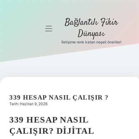
Bağlantılı Fikir
menüyü
Dünyası
aç
İletişime renk katan neşeli öneriler!
Anasayfa
Gizlilik
Politikası
Yasal Uyarı
339 HESAP NASIL ÇALIŞIR ?
Hakkımızda
Tarih: Haziran 9, 2026
339 HESAP NASIL
ÇALIŞIR? DIJITAL