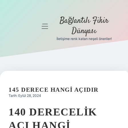
Bağlantılı Fikir
menüyü
Dünyası
aç
İletişime renk katan neşeli öneriler!
Anasayfa
Gizlilik
Politikası
Yasal Uyarı
145 DERECE HANGI AÇIDIR
Hakkımızda
Tarih: Eylül 28, 2024
140 DERECELIK
AÇI HANGI