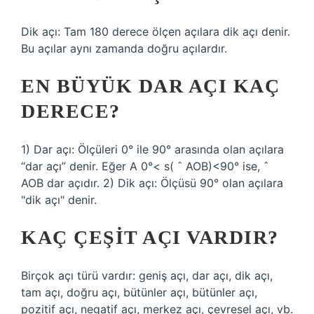
Dik açı: Tam 180 derece ölçen açılara dik açı denir.
Bu açılar aynı zamanda doğru açılardır.
EN BÜYÜK DAR AÇI KAÇ
DERECE?
1) Dar açı: Ölçüleri 0° ile 90° arasında olan açılara
“dar açı” denir. Eğer A 0°< s( ˆ AOB)<90° ise, ˆ
AOB dar açıdır. 2) Dik açı: Ölçüsü 90° olan açılara
"dik açı" denir.
KAÇ ÇEŞIT AÇI VARDIR?
Birçok açı türü vardır: geniş açı, dar açı, dik açı,
tam açı, doğru açı, bütünler açı, bütünler açı,
pozitif açı, negatif açı, merkez açı, çevresel açı, vb.