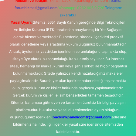
Reklam ve İletişim:
E-mail:
backlinkpaneli@gmail.com
Teams:
forumhizmeti@gmail.com
Whatsapp: 0262 606 0 726
Telegram:
@karabul
Yasal Uyarı:
Sitemiz, 5651 Sayılı Kanun gereğince Bilgi Teknolojileri
ve İletişim Kurumu (BTK) tarafından onaylanmış bir Yer Sağlayıcı
olarak hizmet vermektedir. Bu nedenle, sitedeki içerikleri proaktif
olarak denetleme veya araştırma yükümlülüğümüz bulunmamaktadır.
Ancak, üyelerimiz yazdıkları içeriklerin sorumluluğunu taşımakta olup,
siteye üye olarak bu sorumluluğu kabul etmiş sayılırlar. Bu internet
sitesi, herhangi bir marka, kurum veya şahıs şirketi ile hiçbir bağlantısı
bulunmamaktadır. Sitede yalnızca kendi hazırladığımız makaleler
paylaşılmaktadır. Burada yer alan içerikler haber niteliği taşımamakta
olup, gerçek kurum ve kişiler hakkında paylaşım yapılmamaktadır.
Gerçek kurum ve kişiler ile isim benzerlikleri tamamen tesadüfidir.
Sitemiz, kar amacı gütmeyen ve tamamen ücretsiz bir bilgi paylaşım
platformudur. Hukuka ve yasal düzenlemelere aykırı olduğunu
düşündüğünüz içerikleri,
backlinkpanelicomtr@gmail.com
adresine
bildirmeniz halinde, ilgili içerikler yasal süre içerisinde sitemizden
kaldırılacaktır.