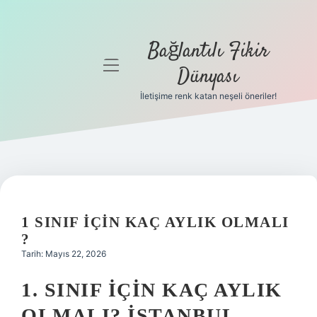
Bağlantılı Fikir
menüyü
Dünyası
aç
İletişime renk katan neşeli öneriler!
Anasayfa
Gizlilik
Politikası
Yasal Uyarı
1 SINIF IÇIN KAÇ AYLIK OLMALI
Hakkımızda
?
Tarih: Mayıs 22, 2026
1. SINIF İÇIN KAÇ AYLIK
OLMALI? İSTANBUL