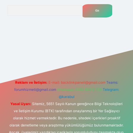
Arama
lbet yeni giriş adresi
Reklam ve İletişim:
E-mail:
backlinkpaneli@gmail.com
Teams:
forumhizmeti@gmail.com
Whatsapp: 0262 606 0 726
Telegram:
@karabul
Yasal Uyarı:
Sitemiz, 5651 Sayılı Kanun gereğince Bilgi Teknolojileri
ve İletişim Kurumu (BTK) tarafından onaylanmış bir Yer Sağlayıcı
olarak hizmet vermektedir. Bu nedenle, sitedeki içerikleri proaktif
olarak denetleme veya araştırma yükümlülüğümüz bulunmamaktadır.
Ancak, üyelerimiz yazdıkları içeriklerin sorumluluğunu taşımakta olup,