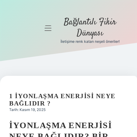
Bağlantılı Fikir
menüyü
Dünyası
aç
İletişime renk katan neşeli öneriler!
Anasayfa
Gizlilik
Politikası
Yasal Uyarı
1 IYONLAŞMA ENERJISI NEYE
Hakkımızda
BAĞLIDIR ?
Tarih: Kasım 19, 2025
İYONLAŞMA ENERJISI
NEYE BAĞLIDIR? BIR