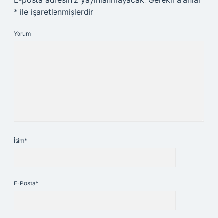
E-posta adresiniz yayınlanmayacak.
Gerekli alanlar
*
ile işaretlenmişlerdir
Yorum
İsim*
E-Posta*