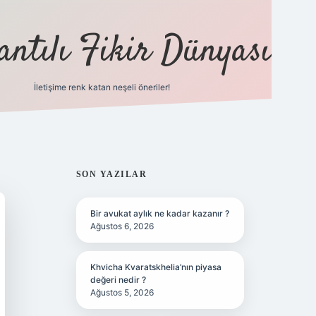
antılı Fikir Dünyası
İletişime renk katan neşeli öneriler!
ilbet yeni giriş adres
SIDEBAR
SON YAZILAR
Bir avukat aylık ne kadar kazanır ?
Ağustos 6, 2026
Khvicha Kvaratskhelia’nın piyasa
değeri nedir ?
Ağustos 5, 2026