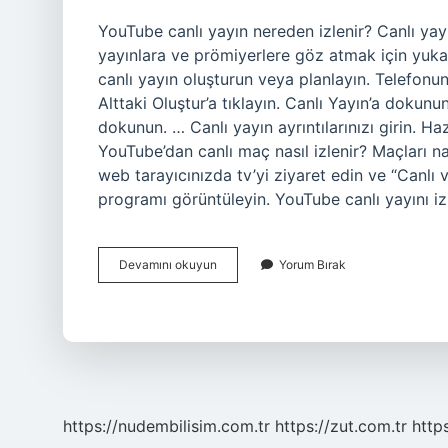
YouTube canlı yayın nereden izlenir? Canlı yay
yayınlara ve prömiyerlere göz atmak için yukarıd
canlı yayın oluşturun veya planlayın. Telefon
Alttaki Oluştur’a tıklayın. Canlı Yayın’a dokunu
dokunun. … Canlı yayın ayrıntılarınızı girin. H
YouTube’dan canlı maç nasıl izlenir? Maçları na
web tarayıcınızda tv’yi ziyaret edin ve “Canlı
programı görüntüleyin. YouTube canlı yayını i
Youtube
Devamını okuyun
Yorum Bırak
Canlı
Yayın
Nasıl
Izlenir
https://nudembilisim.com.tr
https://zut.com.tr
http