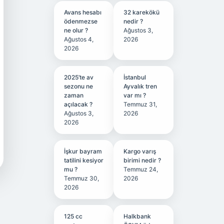
Avans hesabı
32 karekökü
ödenmezse
nedir ?
ne olur ?
Ağustos 3,
Ağustos 4,
2026
2026
2025’te av
İstanbul
sezonu ne
Ayvalık tren
zaman
var mı ?
açılacak ?
Temmuz 31,
Ağustos 3,
2026
2026
İşkur bayram
Kargo varış
tatilini kesiyor
birimi nedir ?
mu ?
Temmuz 24,
Temmuz 30,
2026
2026
125 cc
Halkbank