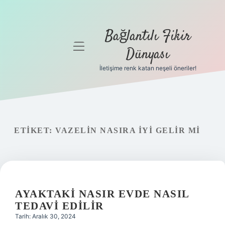
Bağlantılı Fikir
menüyü
Dünyası
aç
İletişime renk katan neşeli öneriler!
Anasayfa
Gizlilik
Politikası
ETIKET:
VAZELIN NASIRA IYI GELIR MI
Yasal Uyarı
Hakkımızda
AYAKTAKI NASIR EVDE NASIL
TEDAVI EDILIR
Tarih: Aralık 30, 2024