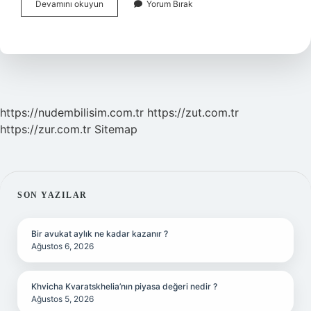
Ayaktaki
Devamını okuyun
Yorum Bırak
Nasır
Evde
Nasıl
Tedavi
Edilir
https://nudembilisim.com.tr
https://zut.com.tr
https://zur.com.tr
Sitemap
SIDEBAR
SON YAZILAR
Bir avukat aylık ne kadar kazanır ?
Ağustos 6, 2026
Khvicha Kvaratskhelia’nın piyasa değeri nedir ?
Ağustos 5, 2026