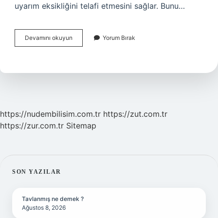
uyarım eksikliğini telafi etmesini sağlar. Bunu…
Uyaran
Devamını okuyun
Yorum Bırak
Eksikliği
Belirtileri
Nelerdir
https://nudembilisim.com.tr
https://zut.com.tr
https://zur.com.tr
Sitemap
SIDEBAR
SON YAZILAR
Tavlanmış ne demek ?
Ağustos 8, 2026