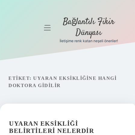
Bağlantılı Fikir
menüyü
Dünyası
aç
İletişime renk katan neşeli öneriler!
Anasayfa
Gizlilik
Politikası
ETIKET:
UYARAN EKSIKLIĞINE HANGI
Yasal Uyarı
DOKTORA GIDILIR
Hakkımızda
UYARAN EKSIKLIĞI
BELIRTILERI NELERDIR