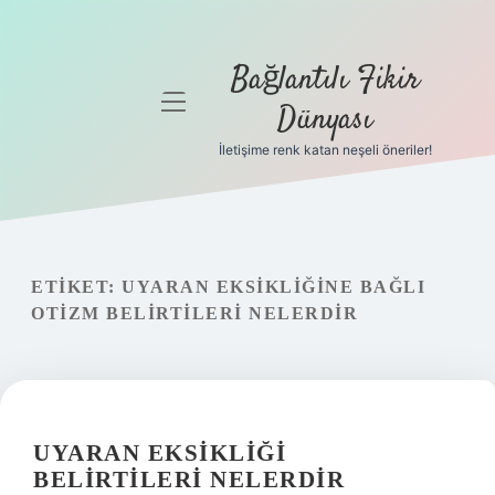
Bağlantılı Fikir
menüyü
Dünyası
aç
İletişime renk katan neşeli öneriler!
Anasayfa
Gizlilik
Politikası
ETIKET:
UYARAN EKSIKLIĞINE BAĞLI
Yasal Uyarı
OTIZM BELIRTILERI NELERDIR
Hakkımızda
UYARAN EKSIKLIĞI
BELIRTILERI NELERDIR