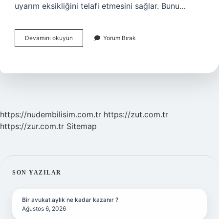
uyarım eksikliğini telafi etmesini sağlar. Bunu…
Uyaran
Devamını okuyun
Yorum Bırak
Eksikliği
Belirtileri
Nelerdir
https://nudembilisim.com.tr
https://zut.com.tr
https://zur.com.tr
Sitemap
SIDEBAR
SON YAZILAR
Bir avukat aylık ne kadar kazanır ?
Ağustos 6, 2026