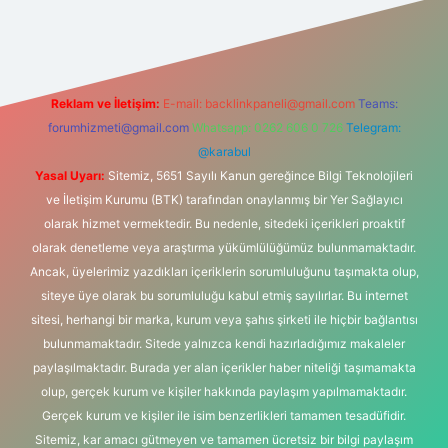
 giriş adresi
Reklam ve İletişim:
E-mail:
backlinkpaneli@gmail.com
Teams:
forumhizmeti@gmail.com
Whatsapp: 0262 606 0 726
Telegram:
@karabul
Yasal Uyarı:
Sitemiz, 5651 Sayılı Kanun gereğince Bilgi Teknolojileri
ve İletişim Kurumu (BTK) tarafından onaylanmış bir Yer Sağlayıcı
olarak hizmet vermektedir. Bu nedenle, sitedeki içerikleri proaktif
olarak denetleme veya araştırma yükümlülüğümüz bulunmamaktadır.
Ancak, üyelerimiz yazdıkları içeriklerin sorumluluğunu taşımakta olup,
siteye üye olarak bu sorumluluğu kabul etmiş sayılırlar. Bu internet
sitesi, herhangi bir marka, kurum veya şahıs şirketi ile hiçbir bağlantısı
bulunmamaktadır. Sitede yalnızca kendi hazırladığımız makaleler
paylaşılmaktadır. Burada yer alan içerikler haber niteliği taşımamakta
olup, gerçek kurum ve kişiler hakkında paylaşım yapılmamaktadır.
Gerçek kurum ve kişiler ile isim benzerlikleri tamamen tesadüfidir.
Sitemiz, kar amacı gütmeyen ve tamamen ücretsiz bir bilgi paylaşım