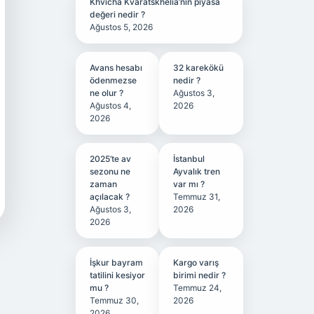
Khvicha Kvaratskhelia’nın piyasa
değeri nedir ?
Ağustos 5, 2026
Avans hesabı
32 karekökü
ödenmezse
nedir ?
ne olur ?
Ağustos 3,
Ağustos 4,
2026
2026
2025’te av
İstanbul
sezonu ne
Ayvalık tren
zaman
var mı ?
açılacak ?
Temmuz 31,
Ağustos 3,
2026
2026
İşkur bayram
Kargo varış
tatilini kesiyor
birimi nedir ?
mu ?
Temmuz 24,
Temmuz 30,
2026
2026