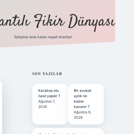
antılı Fikir Dünyası
İletişime renk katan neşeli öneriler!
ilbet yeni giriş adresi
SIDEBAR
SON YAZILAR
Karabaş otu
Bir avukat
nasıl yapılır ?
aylık ne
Ağustos 7,
kadar
2026
kazanır ?
Ağustos 6,
2026