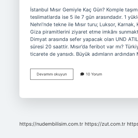
İstanbul Mısır Gemiyle Kaç Gün? Komple taşımal
teslimatlarda ise 5 ile 7 gün arasındadır. 1 yük
Nehri’nde tekne ile Mısır turu; Luksor, Karnak,
Giza piramitlerini ziyaret etme imkânı sunmakt
Dimyat arasında sefer yapacak olan UND ATILI
süresi 20 saattir. Mısır’da feribot var mı? Türk
ticarete de yansıdı. Büyük adımların ardından M
Türkiye
Devamını okuyun
10 Yorum
Mısır
Arası
Gemi
Ile
Kaç
Saat
https://nudembilisim.com.tr
https://zut.com.tr
http