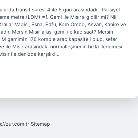
arda transit süresi 4 ile 6 gün arasındadır. Parsiyel
leme metre (LDM) =1. Gemi ile Mısır’a gidilir mi? Nil
 Krallar Vadisi, Esna, Edfu, Kom Ombo, Asvan, Kahire ve
adır. Mersin Mısır arası gemi ile kaç saat? Mersin-
M gemimiz 176 komple araç kapasiteli olup, sefer
iye ile Mısır arasındaki normalleşmenin hızla ilerlemesi
ısır ile denizde karşılıklı…
s://zur.com.tr
Sitemap