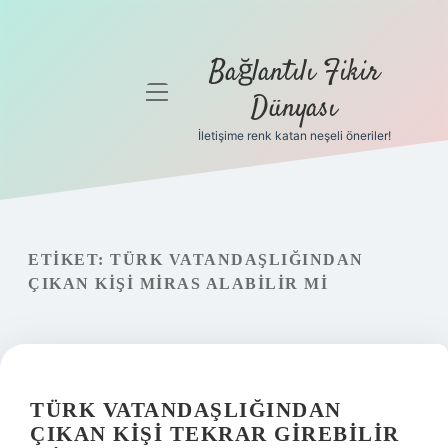
Bağlantılı Fikir
menüyü
Dünyası
aç
İletişime renk katan neşeli öneriler!
Anasayfa
Gizlilik
Politikası
ETIKET:
TÜRK VATANDAŞLIĞINDAN
Yasal Uyarı
ÇIKAN KIŞI MIRAS ALABILIR MI
Hakkımızda
TÜRK VATANDAŞLIĞINDAN
ÇIKAN KIŞI TEKRAR GIREBILIR