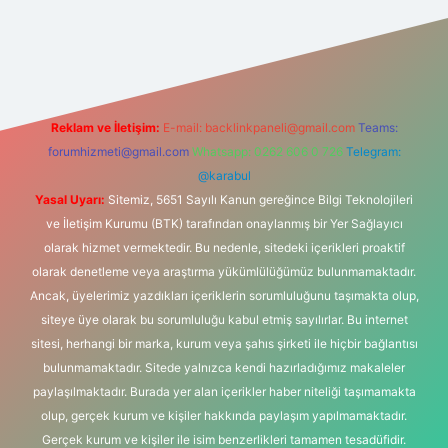
riş adresi
Reklam ve İletişim:
E-mail:
backlinkpaneli@gmail.com
Teams:
forumhizmeti@gmail.com
Whatsapp: 0262 606 0 726
Telegram:
@karabul
Yasal Uyarı:
Sitemiz, 5651 Sayılı Kanun gereğince Bilgi Teknolojileri
ve İletişim Kurumu (BTK) tarafından onaylanmış bir Yer Sağlayıcı
olarak hizmet vermektedir. Bu nedenle, sitedeki içerikleri proaktif
olarak denetleme veya araştırma yükümlülüğümüz bulunmamaktadır.
Ancak, üyelerimiz yazdıkları içeriklerin sorumluluğunu taşımakta olup,
siteye üye olarak bu sorumluluğu kabul etmiş sayılırlar. Bu internet
sitesi, herhangi bir marka, kurum veya şahıs şirketi ile hiçbir bağlantısı
bulunmamaktadır. Sitede yalnızca kendi hazırladığımız makaleler
paylaşılmaktadır. Burada yer alan içerikler haber niteliği taşımamakta
olup, gerçek kurum ve kişiler hakkında paylaşım yapılmamaktadır.
Gerçek kurum ve kişiler ile isim benzerlikleri tamamen tesadüfidir.