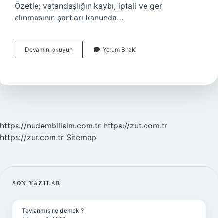
Özetle; vatandaşlığın kaybı, iptali ve geri
alınmasının şartları kanunda…
Türk
Devamını okuyun
Yorum Bırak
Vatandaşlığından
Çıkan
Kişi
Tekrar
Girebilir
Mi
https://nudembilisim.com.tr
https://zut.com.tr
https://zur.com.tr
Sitemap
SIDEBAR
SON YAZILAR
Tavlanmış ne demek ?