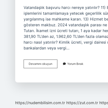
Vatandaşlık başvuru harcı nereye yatırılır? 11)
işlemlerini tamamlamaya yetecek geçerlilik sür
yargılanmış ise mahkeme kararı. 13) Hizmet bed
gösteren makbuz. 2024 vatandaşlık parası ne k
Tutarı. İkamet izni ücreti tutarı, 1 aya kadar her
381,90 TL’den az, 1.962,60 TL’den fazla olamaz
harcı nasıl yatırılır? Kimlik ücreti, vergi dair
bankalardan veya vergi…
Türk
Devamını okuyun
Yorum Bırak
Vatandaşlığı
Başvuru
Harcı
Nereye
Yatırılır
https://nudembilisim.com.tr
https://zut.com.tr
http