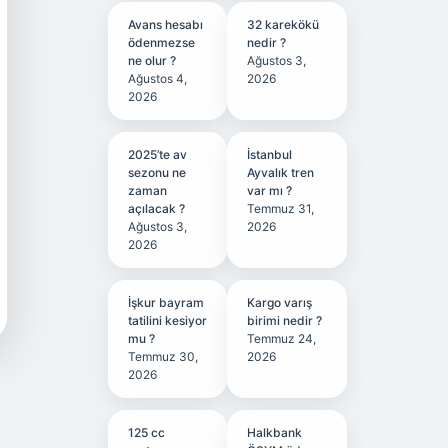
Avans hesabı
32 karekökü
ödenmezse
nedir ?
ne olur ?
Ağustos 3,
Ağustos 4,
2026
2026
2025’te av
İstanbul
sezonu ne
Ayvalık tren
zaman
var mı ?
açılacak ?
Temmuz 31,
Ağustos 3,
2026
2026
İşkur bayram
Kargo varış
tatilini kesiyor
birimi nedir ?
mu ?
Temmuz 24,
Temmuz 30,
2026
2026
125 cc
Halkbank