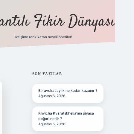
antılı Fikir Dünyası
İletişime renk katan neşeli öneriler!
ilbet yeni giriş adresi
SIDEBAR
SON YAZILAR
Bir avukat aylık ne kadar kazanır ?
Ağustos 6, 2026
Khvicha Kvaratskhelia’nın piyasa
değeri nedir ?
Ağustos 5, 2026