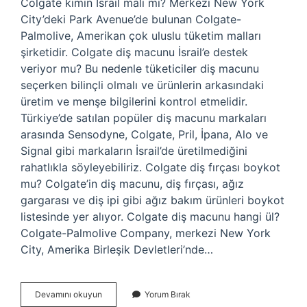
Colgate kimin İsrail malı mı? Merkezi New York
City’deki Park Avenue’de bulunan Colgate-
Palmolive, Amerikan çok uluslu tüketim malları
şirketidir. Colgate diş macunu İsrail’e destek
veriyor mu? Bu nedenle tüketiciler diş macunu
seçerken bilinçli olmalı ve ürünlerin arkasındaki
üretim ve menşe bilgilerini kontrol etmelidir.
Türkiye’de satılan popüler diş macunu markaları
arasında Sensodyne, Colgate, Pril, İpana, Alo ve
Signal gibi markaların İsrail’de üretilmediğini
rahatlıkla söyleyebiliriz. Colgate diş fırçası boykot
mu? Colgate’in diş macunu, diş fırçası, ağız
gargarası ve diş ipi gibi ağız bakım ürünleri boykot
listesinde yer alıyor. Colgate diş macunu hangi ül?
Colgate-Palmolive Company, merkezi New York
City, Amerika Birleşik Devletleri’nde…
Colgate
Devamını okuyun
Yorum Bırak
Hangi