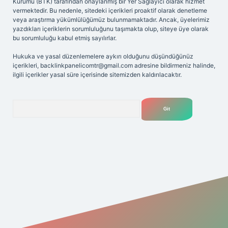
Kurumu (BTK) tarafından onaylanmış bir Yer Sağlayıcı olarak hizmet
vermektedir. Bu nedenle, sitedeki içerikleri proaktif olarak denetleme
veya araştırma yükümlülüğümüz bulunmamaktadır. Ancak, üyelerimiz
yazdıkları içeriklerin sorumluluğunu taşımakta olup, siteye üye olarak
bu sorumluluğu kabul etmiş sayılırlar.
Hukuka ve yasal düzenlemelere aykırı olduğunu düşündüğünüz
içerikleri,
backlinkpanelicomtr@gmail.com
adresine bildirmeniz halinde,
ilgili içerikler yasal süre içerisinde sitemizden kaldırılacaktır.
Arama
riş adresi