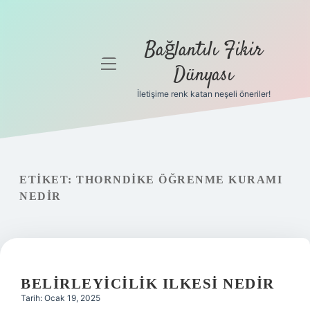
Bağlantılı Fikir
menüyü
Dünyası
aç
İletişime renk katan neşeli öneriler!
Anasayfa
Gizlilik
Politikası
ETIKET:
THORNDIKE ÖĞRENME KURAMI
Yasal Uyarı
NEDIR
Hakkımızda
BELIRLEYICILIK ILKESI NEDIR
Tarih: Ocak 19, 2025