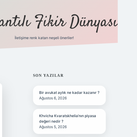
antılı Fikir Dünyası
İletişime renk katan neşeli öneriler!
ilbet yeni giriş adresi
SIDEBAR
SON YAZILAR
Bir avukat aylık ne kadar kazanır ?
Ağustos 6, 2026
Khvicha Kvaratskhelia’nın piyasa
değeri nedir ?
Ağustos 5, 2026