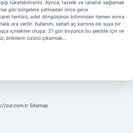
ğı tüketebilirsiniz. Ayrıca, tazelik ve rahatlık sağlamak
 ense gibi bölgelere yatmadan önce gece
? Bekaret tentürü, adet döngüsünün bitiminden hemen sonra
lık ara verilir. Kullanım, sabah aç karnına ılık suya bir
şça içmekten oluşur. 21 gün boyunca bu şekilde için ve
tür, bitkilerin özünü çıkarmak…
s://zur.com.tr
Sitemap