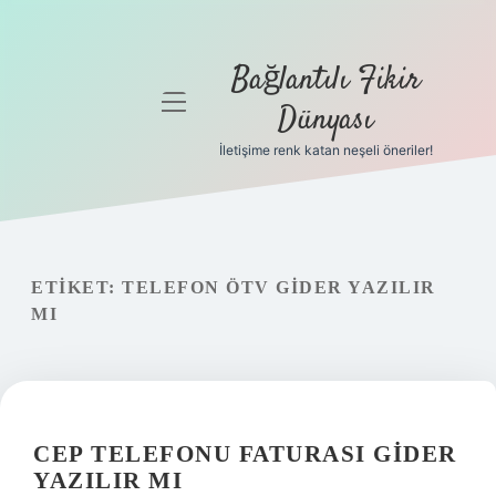
Bağlantılı Fikir
menüyü
Dünyası
aç
İletişime renk katan neşeli öneriler!
Anasayfa
Gizlilik
Politikası
ETIKET:
TELEFON ÖTV GIDER YAZILIR
Yasal Uyarı
MI
Hakkımızda
CEP TELEFONU FATURASI GIDER
YAZILIR MI