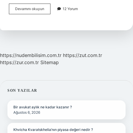
Cep
Devamını okuyun
12 Yorum
Telefonu
Faturası
Gider
Yazılır
Mı
https://nudembilisim.com.tr
https://zut.com.tr
https://zur.com.tr
Sitemap
SIDEBAR
SON YAZILAR
Bir avukat aylık ne kadar kazanır ?
Ağustos 6, 2026
Khvicha Kvaratskhelia’nın piyasa değeri nedir ?