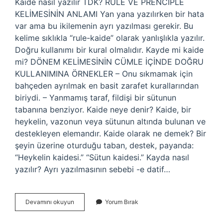
Kaide nasıl yazılır TDK? RULE VE PRENCIPLE
KELİMESİNİN ANLAMI Yan yana yazılırken bir hata
var ama bu ikilemenin ayrı yazılması gerekir. Bu
kelime sıklıkla “rule-kaide” olarak yanlışlıkla yazılır.
Doğru kullanımı bir kural olmalıdır. Kayde mi kaide
mi? DÖNEM KELİMESİNİN CÜMLE İÇİNDE DOĞRU
KULLANIMINA ÖRNEKLER – Onu sıkmamak için
bahçeden ayrılmak en basit zarafet kurallarından
biriydi. – Yanmamış taraf, fildişi bir sütunun
tabanına benziyor. Kaide neye denir? Kaide, bir
heykelin, vazonun veya sütunun altında bulunan ve
destekleyen elemandır. Kaide olarak ne demek? Bir
şeyin üzerine oturduğu taban, destek, payanda:
“Heykelin kaidesi.” “Sütun kaidesi.” Kayda nasıl
yazılır? Ayrı yazılmasının sebebi -e datif…
Kaide
Devamını okuyun
Yorum Bırak
Mı
Kayde