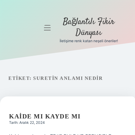
Bağlantılı Fikir
menüyü
Dünyası
aç
İletişime renk katan neşeli öneriler!
Anasayfa
Gizlilik
Politikası
ETIKET:
SURETIN ANLAMI NEDIR
Yasal Uyarı
Hakkımızda
KAIDE MI KAYDE MI
Tarih: Aralık 22, 2024