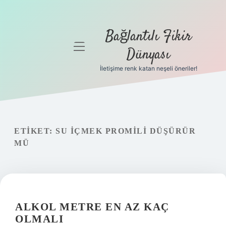
Bağlantılı Fikir
menüyü
Dünyası
aç
İletişime renk katan neşeli öneriler!
Anasayfa
Gizlilik
Politikası
ETIKET:
SU IÇMEK PROMILI DÜŞÜRÜR
Yasal Uyarı
MÜ
Hakkımızda
ALKOL METRE EN AZ KAÇ
OLMALI