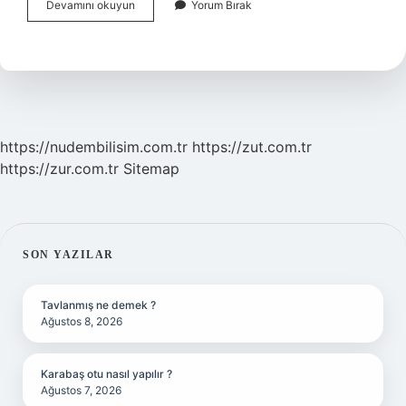
Alkol
Devamını okuyun
Yorum Bırak
Metre
En
Az
Kaç
Olmalı
https://nudembilisim.com.tr
https://zut.com.tr
https://zur.com.tr
Sitemap
SIDEBAR
SON YAZILAR
Tavlanmış ne demek ?
Ağustos 8, 2026
Karabaş otu nasıl yapılır ?
Ağustos 7, 2026