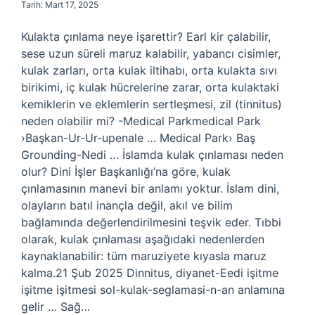
Tarih: Mart 17, 2025
Kulakta çınlama neye işarettir? Earl kir çalabilir,
sese uzun süreli maruz kalabilir, yabancı cisimler,
kulak zarları, orta kulak iltihabı, orta kulakta sıvı
birikimi, iç kulak hücrelerine zarar, orta kulaktaki
kemiklerin ve eklemlerin sertleşmesi, zil (tinnitus)
neden olabilir mi? -Medical Parkmedical Park
›Başkan-Ur-Ur-upenale … Medical Park› Baş
Grounding-Nedi … İslamda kulak çınlaması neden
olur? Dini İşler Başkanlığı’na göre, kulak
çınlamasının manevi bir anlamı yoktur. İslam dini,
olayların batıl inançla değil, akıl ve bilim
bağlamında değerlendirilmesini teşvik eder. Tıbbi
olarak, kulak çınlaması aşağıdaki nedenlerden
kaynaklanabilir: tüm maruziyete kıyasla maruz
kalma.21 Şub 2025 Dinnitus, diyanet-Eedi işitme
işitme işitmesi sol-kulak-seglamasi-n-an anlamına
gelir … Sağ…