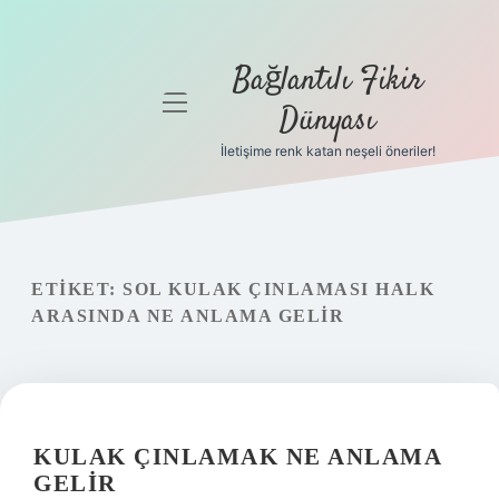
Bağlantılı Fikir
menüyü
Dünyası
aç
İletişime renk katan neşeli öneriler!
Anasayfa
Gizlilik
Politikası
ETIKET:
SOL KULAK ÇINLAMASI HALK
Yasal Uyarı
ARASINDA NE ANLAMA GELIR
Hakkımızda
KULAK ÇINLAMAK NE ANLAMA
GELIR