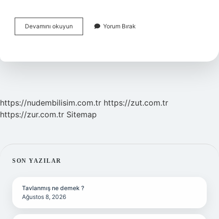
Kulak
Devamını okuyun
Yorum Bırak
Çınlamak
Ne
Anlama
Gelir
https://nudembilisim.com.tr
https://zut.com.tr
https://zur.com.tr
Sitemap
SIDEBAR
SON YAZILAR
Tavlanmış ne demek ?
Ağustos 8, 2026