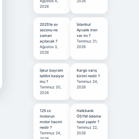
Ağustos 4,
2026
2026
2025’te av
İstanbul
sezonu ne
Ayvalık tren
zaman
var mı ?
açılacak ?
Temmuz 31,
Ağustos 3,
2026
2026
İşkur bayram
Kargo varış
tatilini kesiyor
birimi nedir ?
mu ?
Temmuz 24,
Temmuz 30,
2026
2026
125 cc
Halkbank
motorun
ÖSYM ödeme
motor hacmi
nasıl yapılır ?
nedir ?
Temmuz 22,
Temmuz 24,
2026
2026