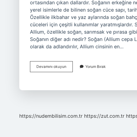
ortasından çıkan dallardır. Soğanın erkeğine 
yerel isimlerle de bilinen soğan cüce sapı, ta
Özellikle ilkbahar ve yaz aylarında soğan bah
cüceleri için çeşitli kullanımlar yaratmışlardır.
Allium, özellikle soğan, sarımsak ve pırasa gibi ç
Soğanın diğer adı nedir? Soğan (Allium cepa 
olarak da adlandırılır, Allium cinsinin en…
Soğanın
Devamını okuyun
Yorum Bırak
Ortasına
Ne
Denir
https://nudembilisim.com.tr
https://zut.com.tr
http