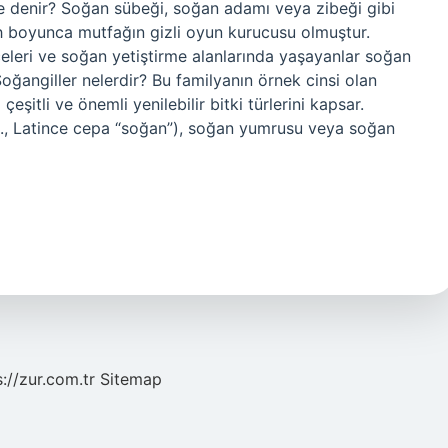
ne denir? Soğan sübeği, soğan adamı veya zibeği gibi
rih boyunca mutfağın gizli oyun kurucusu olmuştur.
çeleri ve soğan yetiştirme alanlarında yaşayanlar soğan
 Soğangiller nelerdir? Bu familyanın örnek cinsi olan
eşitli ve önemli yenilebilir bitki türlerini kapsar.
L., Latince cepa “soğan”), soğan yumrusu veya soğan
s://zur.com.tr
Sitemap