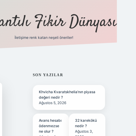
antılı Fikir Dünyası
İletişime renk katan neşeli öneriler!
ilbet yeni giriş adresi
SIDEBAR
SON YAZILAR
Khvicha Kvaratskhelia’nın piyasa
değeri nedir ?
Ağustos 5, 2026
Avans hesabı
32 karekökü
ödenmezse
nedir ?
ne olur ?
Ağustos 3,